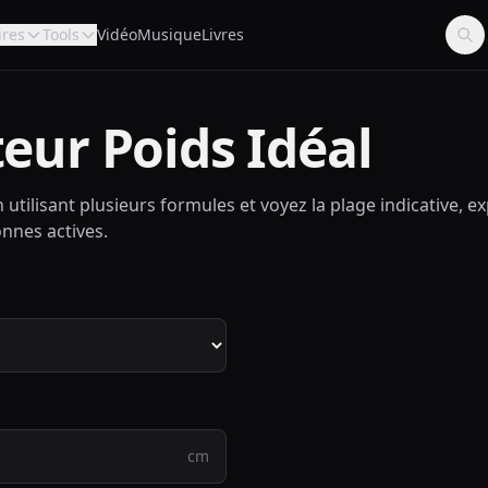
ires
Tools
Vidéo
Musique
Livres
eur Poids Idéal
n utilisant plusieurs formules et voyez la plage indicative, 
onnes actives.
cm