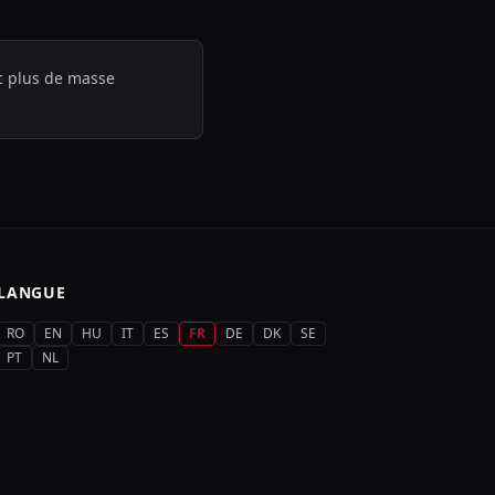
ec plus de masse
LANGUE
RO
EN
HU
IT
ES
FR
DE
DK
SE
PT
NL