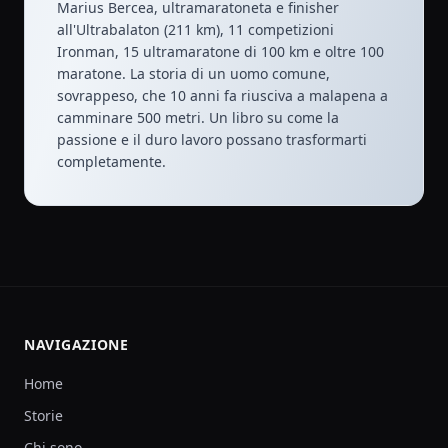
Marius Bercea, ultramaratoneta e finisher
all'Ultrabalaton (211 km), 11 competizioni
Ironman, 15 ultramaratone di 100 km e oltre 100
maratone. La storia di un uomo comune,
sovrappeso, che 10 anni fa riusciva a malapena a
camminare 500 metri. Un libro su come la
passione e il duro lavoro possano trasformarti
completamente.
NAVIGAZIONE
Home
Storie
Chi sono