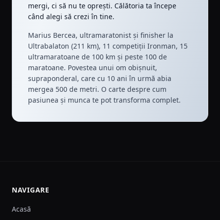
mergi, ci să nu te oprești. Călătoria ta începe
când alegi să crezi în tine.
Marius Bercea, ultramaratonist și finisher la
Ultrabalaton (211 km), 11 competiții Ironman, 15
ultramaratoane de 100 km și peste 100 de
maratoane. Povestea unui om obișnuit,
supraponderal, care cu 10 ani în urmă abia
mergea 500 de metri. O carte despre cum
pasiunea și munca te pot transforma complet.
NAVIGARE
Acasă