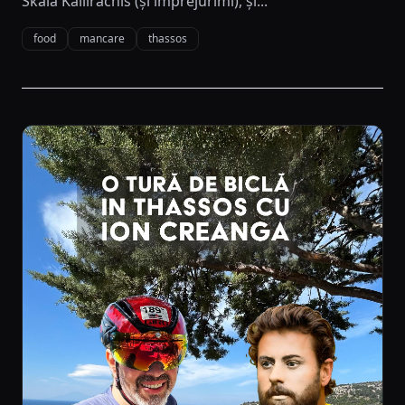
Skala Kallirachis (și împrejurimi), și...
food
mancare
thassos