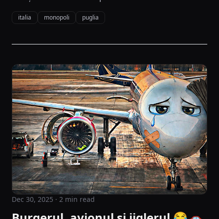
italia
monopoli
puglia
Dec 30, 2025
· 2 min read
Burgerul, avionul si jiglerul 😂🚗