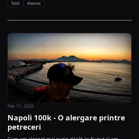
food
thassos
Feb 11, 2025
Napoli 100k - O alergare printre
petreceri
Cum am alergat mai puțin decât aș fi vrut și am