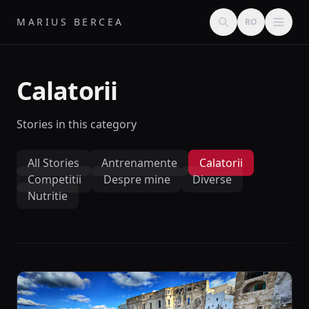
MARIUS BERCEA
RO
Calatorii
Stories in this category
All Stories
Antrenamente
Calatorii
Competitii
Despre mine
Diverse
Nutritie