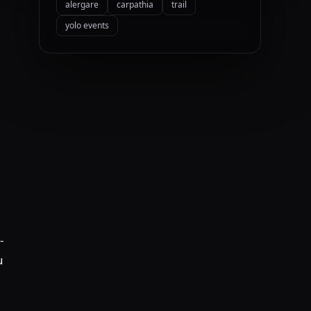
alergare
carpathia
trail
yolo events
a
-
u