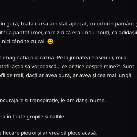
în gură, toată cursa am stat aplecat, cu ochii în pământ ș
? La pantofii mei, care zici că erau nou-nouți, ca adidașii
 nici când te culcai. 😂
 imaginația o ia razna. Pe la jumatea traseului, mi-a
ntofii ăștia să vorbească… ce-ar zice despre mine?”. Sunt
ofii de trail, dacă ar avea gură, ar avea și cea mai lungă
încurajare și transpirație, le-am dat și nume.
ă în toate gropile și bălțile.
fiecare pietroi și ar vrea să plece acasă.