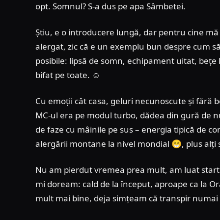
opt. Somnul? S-a dus pe apa Sâmbetei.
Știu, e o introducere lungă, dar pentru cine mă
alergat, zic că e un exemplu bun despre cum să N
posibile: lipsă de somn, echipament uitat, bețe 
bifat pe toate. ☺️
Cu emoții cât casa, geluri necunoscute și fără 
MC-ul era pe modul turbo, dădea din gură de nu 
de faze cu mâinile pe sus – energia tipică de 
alergării montane la nivel mondial 😁, plus alți 
Nu am pierdut vremea prea mult, am luat startul 
mi doream: cald de la început, aproape ca la O
mult mai bine, deja simțeam că transpir numai s