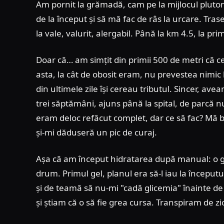
Am pornit la grămadă, cam pe la mijlocul plutonul
de la început și să mă fac de râs la urcare. Trase
la vale, valurit, alergabil. Până la km 4.5, la pr
Doar că… am simțit din primii 500 de metri că c
asta, la cât de obosit eram, nu prevestea nimic 
din ultimele zile își cereau tributul. Sincer, av
trei săptămâni, ajuns până la spital, de parcă
eram deloc refăcut complet, dar ce să fac? Mă b
și-mi dăduseră un pic de curaj.
Așa că am început hidratarea după manual: o g
drum. Primul gel, planul era să-l iau la începutu
și de teamă să nu-mi "cadă glicemia" înainte de
și știam că o să fie grea cursa. Transpiram de zic