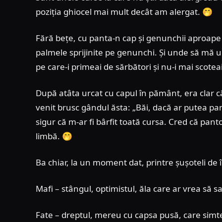
poziția ghiocel mai mult decât am alergat. 🤭
Fără bețe, cu panta-n cap și genunchii aproape 
palmele sprijinite pe genunchi. Și unde să mă uit
pe care-i primeai de sărbători și nu-i mai scoteai
După atâta urcat cu capul în pământ, era clar că
venit brusc gândul ăsta: „Băi, dacă ar putea pa
sigur că m-ar fi bârfit toată cursa. Cred că pant
limbă. 🤭
Ba chiar, la un moment dat, printre șușoteli de 
Mafi – stângul, optimistul, ăla care ar vrea să sar
Fate – dreptul, mereu cu capsa pusă, care simte 