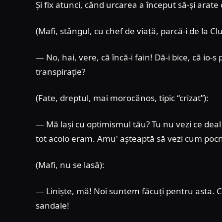
Și fix atunci, când urcarea a început să-și arate 
(Mafi, stângul, cu chef de viață, parcă-i de la Clu
— No, hai, vere, că încă-i fain! Dă-i bice, că io-
transpirație?
(Fate, dreptul, mai morocănos, tipic “crizat”):
— Mă lași cu optimismul tău? Tu nu vezi ce deal î
tot acolo eram. Amu' așteaptă să vezi cum pocne
(Mafi, nu se lasă):
— Liniște, mă! Noi suntem făcuți pentru asta. Că
sandale!