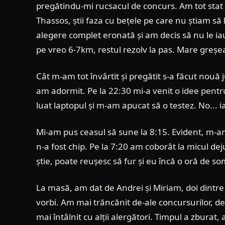
pregătindu-mi rucsacul de concurs. Am tot stat î
Thassos, știi faza cu bețele pe care nu știam să 
alegere complet eronată și am decis să nu le ia
pe vreo 6-7km, restul rezolv la pas. Mare greșeal
Cât m-am tot învârtit și pregătit s-a făcut nouă
am adormit. Pe la 22:30 mi-a venit o idee pentr
luat laptopul și m-am apucat să o testez. No... i
Mi-am pus ceasul să sune la 8:15. Evident, m-am 
n-a fost chip. Pe la 7:20 am coborât la micul de
știe, poate reușesc să fur și eu încă o oră de so
La masă, am dat de Andrei și Miriam, doi dintre
vorbi. Am mai trăncănit de-ale concursurilor, de
mai întâlnit cu alții alergători. Timpul a zburat