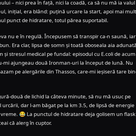
ui – nici prea în față, nici la coadă, ca să nu mă ia valul
ul, inițial, era blând: puțină urcare la start, apoi mai mul
imul punct de hidratare, totul părea suportabil.
eva nu e în regulă. Începusem să transpir ca-n saună, iar
bun. Era clar, lipsa de somn și toată oboseala aia adunat
eam și stresul medical pe fundal: episodul cu E.coli de acum
 nu-mi ajungeau două Ironman-uri la început de lună. Nu
azam pe alergările din Thassos, care-mi ieșiseră tare bi
ură-două de lichid la câteva minute, să nu mă usuc pe
l urcării, dar l-am băgat pe la km 3.5, de lipsă de energie
 vreme. 😂 La punctul de hidratare deja golisem un flask
eai că alerg în cuptor.