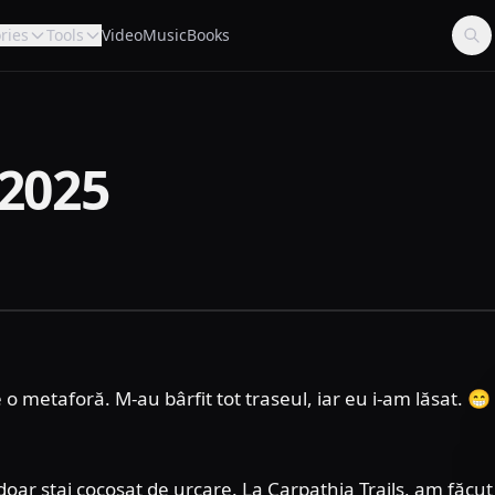
ries
Tools
Video
Music
Books
 2025
e o metaforă. M-au bârfit tot traseul, iar eu i-am lăsat. 😁
 doar stai cocoșat de urcare. La Carpathia Trails, am făcut