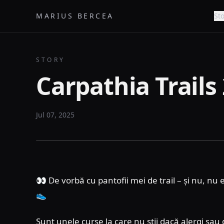
MARIUS BERCEA
Sto
STORY
Carpathia Trails
Jul 07, 2025
👀 De vorbă cu pantofii mei de trail – și nu, nu 
👟
Sunt unele curse la care nu știi dacă alergi sau