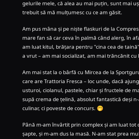
gelurile mele, că alea au mai puțin, sunt mai uș
trebuit să mă mulțumesc cu ce am găsit.
Am pus mâna și pe niște flaskuri de la Compresspo
mare fan să car ceva în palmă când alerg, în af
am luat kitul, brățara pentru "cina cea de tain
a vrut – am mai socializat, am mai trăncănit cu
Am mai stat la o bârfă cu Mircea de la Sportguru 
care are Trattoria Fresca – loc unde, dacă ajungi
usturoi, ciolanul, pastele, chiar și fructele d
supă crema de țelină, absolut fantastică deși n-
culinar, ci poveste de concurs. 🤭
Până m-am învârtit prin complex și am luat tot c
șapte, și m-am dus la masă. N-am stat prea mult