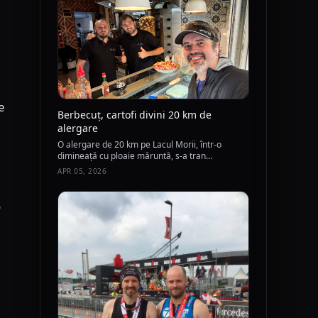
e
Berbecuț, cartofi divini 20 km de
alergare
O alergare de 20 km pe Lacul Morii, într-o
dimineață cu ploaie măruntă, s-a tran...
APR 05, 2026
o