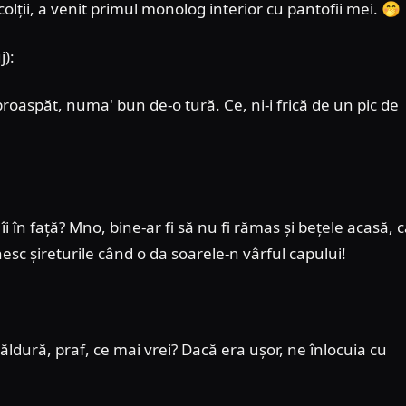
colții, a venit primul monolog interior cu pantofii mei. 🤭
j):
s proaspăt, numa' bun de-o tură. Ce, ni-i frică de un pic de
i în față? Mno, bine-ar fi să nu fi rămas și bețele acasă, 
sc șireturile când o da soarele-n vârful capului!
ldură, praf, ce mai vrei? Dacă era ușor, ne înlocuia cu