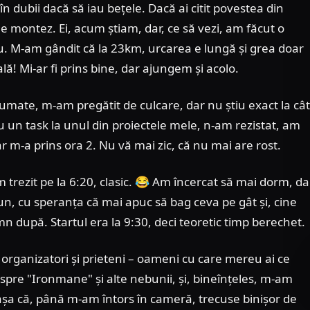
n dubii dacă să iau bețele. Dacă ai citit povestea din
le montez. Ei, acum știam, dar, ce să vezi, am făcut o
u. M-am gândit că la 23km, urcarea e lungă și grea doar
ă! Mi-ar fi prins bine, dar ajungem și acolo.
 jumate, m-am pregătit de culcare, dar nu știu exact la cât
u un task la unul din proiectele mele, n-am rezistat, am
ar m-a prins ora 2. Nu vă mai zic, că nu mai are rost.
trezit pe la 6:20, clasic. 😂 Am încercat să mai dorm, da
jun, cu speranța că mai apuc să bag ceva pe gât și, cine
mn după. Startul era la 9:30, deci teoretic timp berechet.
 organizatori și prieteni – oameni cu care mereu ai ce
spre "Ironmane" și alte nebunii, și, bineînțeles, m-am
, așa că, până m-am întors în cameră, trecuse binișor de