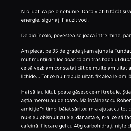
N-o luați ca pe-o nebunie. Dacă v-ați fi târât și 
energie, sigur ați fi auzit voci.
De aici încolo, povestea se joacă între mine, pa
Am plecat pe 35 de grade și-am ajuns la Fundata
mut munții din loc doar că am tras bagajul dup
ce să vezi: am constatat cât de multe am uitat a
lichide... Tot ce nu trebuia uitat, fix alea le-am l
Hai să iau kitul, poate găsesc ce-mi trebuie. Șt
ăștia mereu au de toate. Mă întâlnesc cu Robert
amiciție în timp, băiat săritor, m-a ajutat cu tot
nu-s eu obișnuit cu ele, dar asta e, n-ai ce să fa
cafeină. Fiecare gel cu 40g carbohidrați, niște 