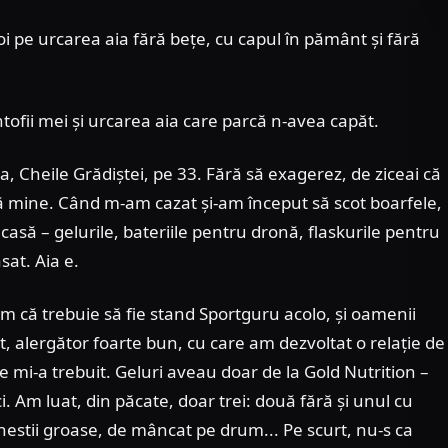
voi pe urcarea aia fără bețe, cu capul în pământ și fără
ntofii mei și urcarea aia care parcă n-avea capăt.
, Cheile Grădiștei, pe 33. Fără să exagerez, de ziceai că
ă mine. Când m-am cazat și-am început să scot boarfele,
casă – gelurile, bateriile pentru dronă, flaskurile pentru
ăsat. Aia e.
iam că trebuie să fie stand Sportguru acolo, și oamenii
, alergător foarte bun, cu care am dezvoltat o relație de
 ce mi-a trebuit. Geluri aveau doar de la Gold Nutrition –
ci. Am luat, din păcate, doar trei: două fără și unul cu
chestii groase, de mâncat pe drum... Pe scurt, nu-s ca