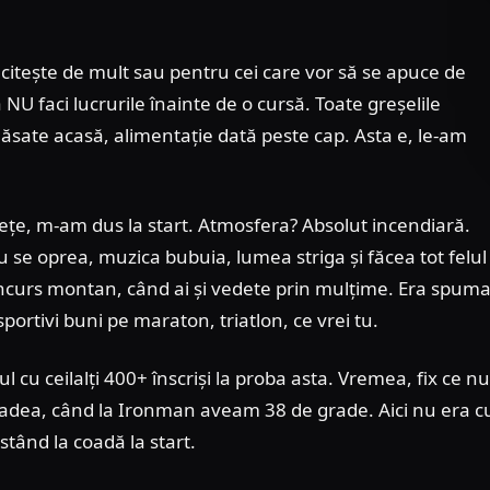
 citește de mult sau pentru cei care vor să se apuce de
U faci lucrurile înainte de o cursă. Toate greșelile
lăsate acasă, alimentație dată peste cap. Asta e, le-am
bețe, m-am dus la start. Atmosfera? Absolut incendiară.
se oprea, muzica bubuia, lumea striga și făcea tot felul
concurs montan, când ai și vedete prin mulțime. Era spum
sportivi buni pe maraton, triatlon, ce vrei tu.
cu ceilalți 400+ înscriși la proba asta. Vremea, fix ce nu
radea, când la Ironman aveam 38 de grade. Aici nu era c
tând la coadă la start.