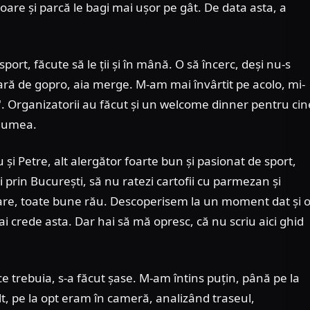
oare și parcă le bagi mai ușor pe gât. De data asta, a
rt, făcute să le ții și în mână. O să încerc, deși nu-s
ară de gopro, aia merge. M-am mai învârtit pe acolo, mi-
ă". Organizatorii au făcut și un welcome dinner pentru cin
 lumea.
și Petre, alt alergător foarte bun și pasionat de sport,
 prin București, să nu ratezi cartofii cu parmezan și
e mare, toate bune rău. Descoperisem la un moment dat și 
ai crede asta. Dar hai să mă opresc, că nu scriu aici ghid
e trebuia, s-a făcut șase. M-am întins puțin, până pe la
, pe la opt eram în cameră, analizând traseul,