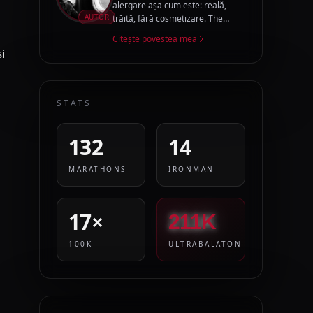
alergare așa cum este: reală,
AUTOR
trăită, fără cosmetizare. The
Running Story Teller este jurnalul
Citește povestea mea
acestui drum.
i
STATS
132
14
MARATHONS
IRONMAN
17×
211K
100K
ULTRABALATON