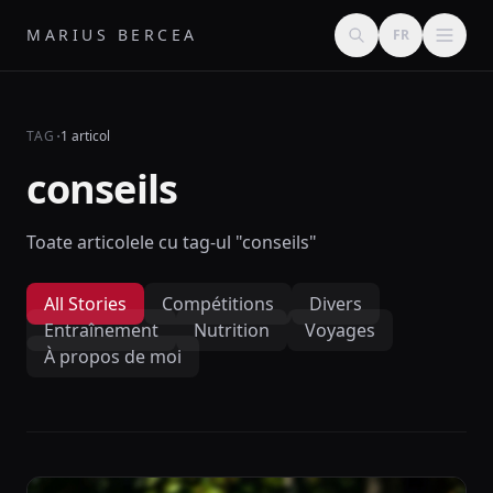
MARIUS BERCEA
FR
·
TAG
1 articol
conseils
Toate articolele cu tag-ul "conseils"
All Stories
Compétitions
Divers
Entraînement
Nutrition
Voyages
À propos de moi