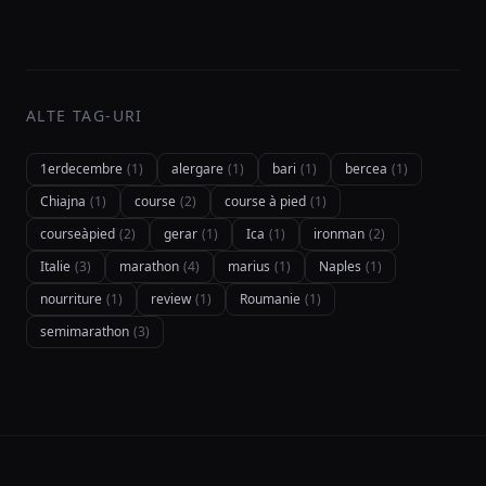
ALTE TAG-URI
1erdecembre
(1)
alergare
(1)
bari
(1)
bercea
(1)
Chiajna
(1)
course
(2)
course à pied
(1)
courseàpied
(2)
gerar
(1)
Ica
(1)
ironman
(2)
Italie
(3)
marathon
(4)
marius
(1)
Naples
(1)
nourriture
(1)
review
(1)
Roumanie
(1)
semimarathon
(3)