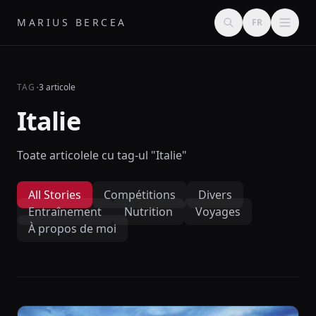
MARIUS BERCEA
FR
·
TAG
3 articole
Italie
Toate articolele cu tag-ul "Italie"
All Stories
Compétitions
Divers
Entraînement
Nutrition
Voyages
À propos de moi