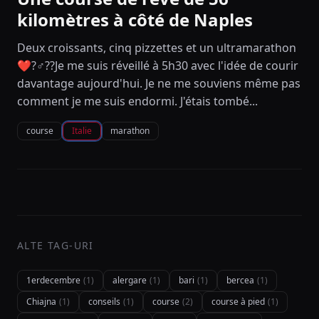
kilomètres à côté de Naples
Deux croissants, cinq pizzettes et un ultramarathon
❤️?‍♂️??Je me suis réveillé à 5h30 avec l'idée de courir
davantage aujourd'hui. Je ne me souviens même pas
comment je me suis endormi. J'étais tombé...
course
Italie
marathon
ALTE TAG-URI
1erdecembre
(1)
alergare
(1)
bari
(1)
bercea
(1)
Chiajna
(1)
conseils
(1)
course
(2)
course à pied
(1)