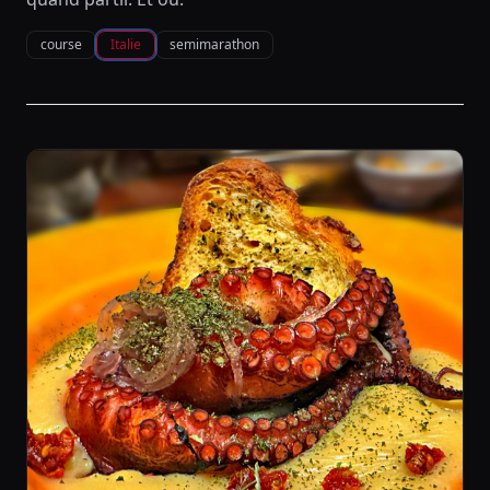
course
Italie
semimarathon