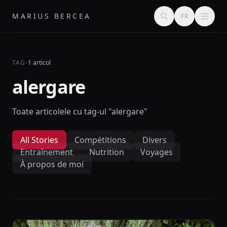
MARIUS BERCEA
FR
·
TAG
1 articol
alergare
Toate articolele cu tag-ul "alergare"
All Stories
Compétitions
Divers
Entraînement
Nutrition
Voyages
À propos de moi