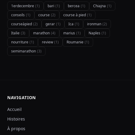
1erdecembre
(1)
bari
(1)
bercea
(1)
Chiajna
(1)
conseils
(1)
course
(2)
course à pied
(1)
courseàpied
(2)
gerar
(1)
Ica
(1)
ironman
(2)
Italie
(3)
marathon
(4)
marius
(1)
Naples
(1)
nourriture
(1)
review
(1)
Roumanie
(1)
semimarathon
(3)
NAVIGATION
Accueil
Histoires
À propos