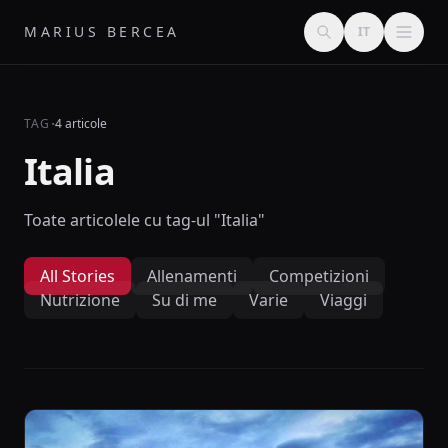
MARIUS BERCEA
IT
·
TAG
4 articole
Italia
Toate articolele cu tag-ul "Italia"
All Stories
Allenamenti
Competizioni
Nutrizione
Su di me
Varie
Viaggi