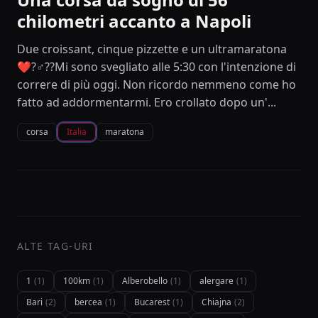
chilometri accanto a Napoli
Due croissant, cinque pizzette e un ultramaratona
❤️?‍♂️??Mi sono svegliato alle 5:30 con l'intenzione di
correre di più oggi. Non ricordo nemmeno come ho
fatto ad addormentarmi. Ero crollato dopo un'...
corsa
Italia
maratona
ALTE TAG-URI
1
(1)
100km
(1)
Alberobello
(1)
alergare
(1)
Bari
(2)
bercea
(1)
Bucarest
(1)
Chiajna
(2)