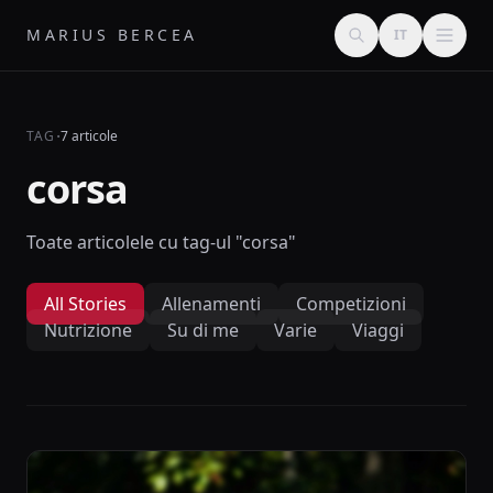
MARIUS BERCEA
IT
·
TAG
7 articole
corsa
Toate articolele cu tag-ul "corsa"
All Stories
Allenamenti
Competizioni
Nutrizione
Su di me
Varie
Viaggi