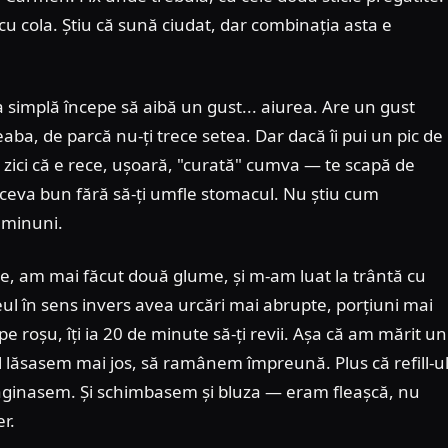
u cola. Știu că sună ciudat, dar combinația asta e
pa simplă începe să aibă un gust... aiurea. Are un gust
geaba, de parcă nu-ți trece setea. Dar dacă îi pui un pic de
: zici că e rece, ușoară, "curată" cumva — te scapă de
i ceva bun fără să-ți umfle stomacul. Nu știu cum
e minuni.
ae, am mai făcut două glume, și m-am luat la trântă cu
seul în sens invers avea urcări mai abrupte, porțiuni mai
pe roșu, îți ia 20 de minute să-ți revii. Așa că am mărit un
 îl lăsasem mai jos, să ramânem împreună. Plus că refill-u
imaginasem. Și schimbasem și bluza — eram fleașcă, nu
r.