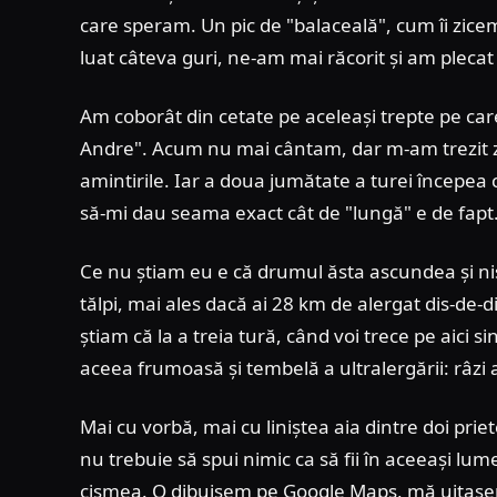
care speram. Un pic de "balaceală", cum îi zicem
luat câteva guri, ne-am mai răcorit și am pleca
Am coborât din cetate pe aceleași trepte pe car
Andre". Acum nu mai cântam, dar m-am trezit z
amintirile. Iar a doua jumătate a turei începea
să-mi dau seama exact cât de "lungă" e de fapt
Ce nu știam eu e că drumul ăsta ascundea și niște
tălpi, mai ales dacă ai 28 km de alergat dis-
știam că la a treia tură, când voi trece pe aici 
aceea frumoasă și tembelă a ultralergării: râzi 
Mai cu vorbă, mai cu liniștea aia dintre doi pri
nu trebuie să spui nimic ca să fii în aceeași l
cișmea. O dibuisem pe Google Maps, mă uitasem