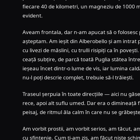
fiecare 40 de kilometri, un magneziu de 1000 mil
evident.
Aveam frontala, dar n-am apucat să o folosesc 
așteptam. Am ieșit din Alberobello și am intrat 
cu livezi de măslini, cu trulli risipiți ca în poveș
ceață subțire, de parcă toată Puglia stătea între
ieșeau încet dintr-o lume de vis, iar lumina cald
nu-l poți descrie complet, trebuie să-l trăiești.
Traseul șerpuia în toate direcțiile — aici nu găseș
rece, apoi alt suflu umed. Dar era o dimineață f
peisaj, de ritmul ăla calm în care nu se grăbeșt
Am vorbit prostii, am vorbit serios, am tăcut, a
cu sfințenie. Cum ți-am zis, am făcut niște sch