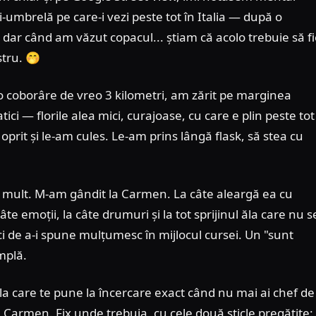
-umbrelă pe care-i vezi peste tot în Italia — după o
 dar când am văzut copacul... știam că acolo trebuie să f
stru. 🤭
 coborâre de vreo 3 kilometri, am zărit pe marginea
ici — florile alea mici, curajoase, cu care e plin peste tot
oprit și le-am cules. Le-am prins lângă flask, să stea cu
 mult. M-am gândit la Carmen. La câte aleargă ea cu
âte emoții, la câte drumuri și la tot sprijinul ăla care nu s
i de a-i spune mulțumesc în mijlocul cursei. Un "sunt
mplă.
-ăla care te pune la încercare exact când nu mai ai chef de
 Carmen. Fix unde trebuia, cu cele două sticle pregătite: