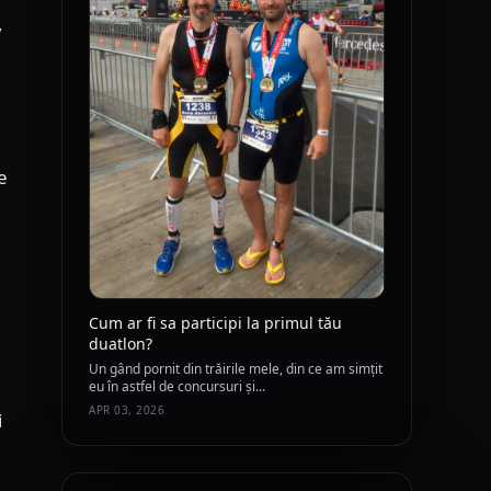
,
e
Cum ar fi sa participi la primul tău
duatlon?
Un gând pornit din trăirile mele, din ce am simțit
eu în astfel de concursuri și...
APR 03, 2026
i