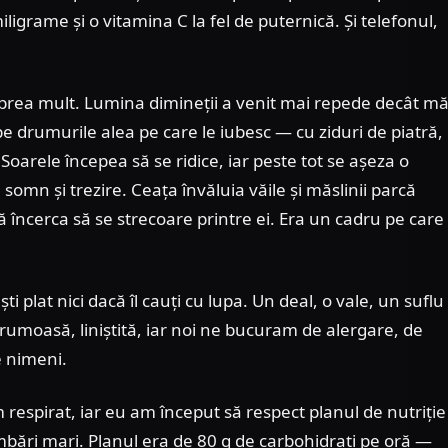
igrame și o vitamina C la fel de puternică. Și telefonul,
prea mult. Lumina dimineții a venit mai repede decât m
pe drumurile alea pe care le iubesc — cu ziduri de piatră,
ti. Soarele începea să se ridice, iar peste tot se așeza o
 somn și trezire. Ceața învăluia văile și măslinii parcă
ă încerca să se strecoare printre ei. Era un cadru pe care
ti plat nici dacă îl cauți cu lupa. Un deal, o vale, un suflu
rumoasă, liniștită, iar noi ne bucuram de alergare, de
e nimeni.
m respirat, iar eu am început să respect planul de nutriție
imbări mari. Planul era de 80 g de carbohidrați pe oră —