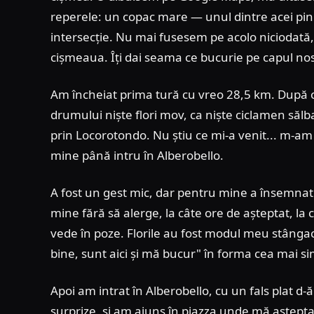
reperele: un copac mare — unul dintre acei pini
intersecție. Nu mai fusesem pe acolo niciodată,
cișmeaua. Îți dai seama ce bucurie pe capul no
Am încheiat prima tură cu vreo 28,5 km. După o
drumului niște flori mov, ca niște ciclamen sălbat
prin Locorotondo. Nu știu ce mi-a venit... m-am 
mine până intru în Alberobello.
A fost un gest mic, dar pentru mine a însemnat
mine fără să alerge, la câte ore de așteptat, la c
vede în poze. Florile au fost modul meu stângac
bine, sunt aici și mă bucur" în forma cea mai si
Apoi am intrat în Alberobello, cu un fals plat d
surprize, și am ajuns în piazza unde mă aștepta