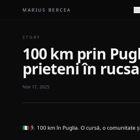
MARIUS BERCEA
Sto
STORY
100 km prin Pugl
prieteni în rucsa
Nov 17, 2025
🇮🇹🏃‍♂️ 100 km în Puglia. O cursă, o comunitate