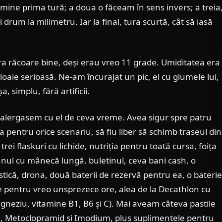
mine prima tură; a doua o făceam în sens invers; a treia
i drum la milimetru. Iar la final, tura scurtă, cât să iasă
ra răcoare bine, deși erau vreo 11 grade. Umiditatea era
loaie serioasă. Ne-am încurajat un pic, el cu glumele lui,
a, simplu, fără artificii.
alergasem cu el de ceva vreme. Avea sigur spre patru
 pentru orice scenariu, să fiu liber să schimb traseul din
i flaskuri cu lichide, nutriția pentru toată cursa, foița
 unul cu mânecă lungă, buletinul, ceva bani cash, o
astică, drona, două baterii de rezervă pentru ea, o baterie
are pentru vreo unsprezece ore, alea de la Decathlon cu
agneziu, vitamine B1, B6 și C). Mai aveam câteva pastile
n, Metoclopramid și Imodium, plus suplimentele pentru