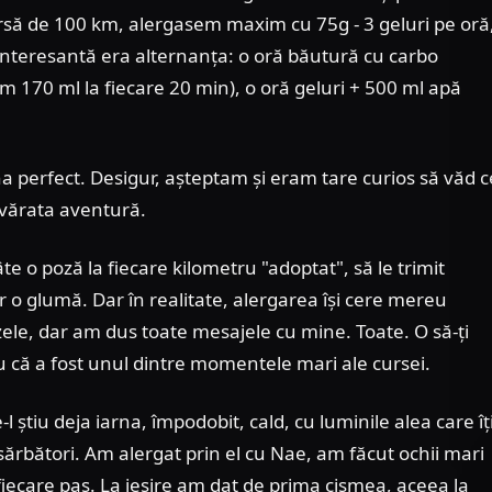
rsă de 100 km, alergasem maxim cu 75g - 3 geluri pe oră
 interesantă era alternanța: o oră băutură cu carbo
 170 ml la fiecare 20 min), o oră geluri + 500 ml apă
na perfect. Desigur, așteptam și eram tare curios să văd c
evărata aventură.
te o poză la fiecare kilometru "adoptat", să le trimit
o glumă. Dar în realitate, alergarea își cere mereu
zele, dar am dus toate mesajele cu mine. Toate. O să-ți
 că a fost unul dintre momentele mari ale cursei.
știu deja iarna, împodobit, cald, cu luminile alea care îț
 sărbători. Am alergat prin el cu Nae, am făcut ochii mari
fiecare pas. La ieșire am dat de prima cișmea, aceea la