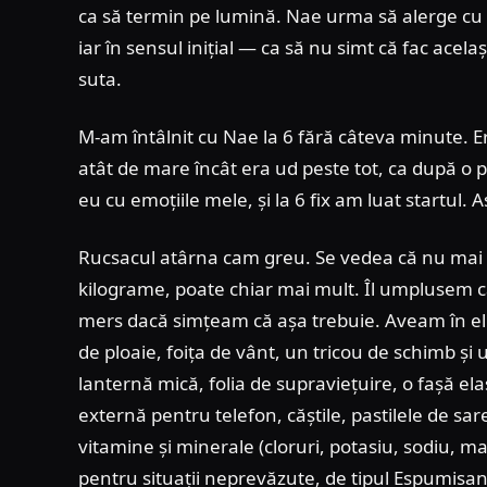
ca să termin pe lumină. Nae urma să alerge cu 
iar în sensul inițial — ca să nu simt că fac acelaș
suta.
M-am întâlnit cu Nae la 6 fără câteva minute. E
atât de mare încât era ud peste tot, ca după o p
eu cu emoțiile mele, și la 6 fix am luat startul. Aș
Rucsacul atârna cam greu. Se vedea că nu mai 
kilograme, poate chiar mai mult. Îl umplusem ca
mers dacă simțeam că așa trebuie. Aveam în el tre
de ploaie, foița de vânt, un tricou de schimb și
lanternă mică, folia de supraviețuire, o fașă el
externă pentru telefon, căștile, pastilele de s
vitamine și minerale (cloruri, potasiu, sodiu, m
pentru situații neprevăzute, de tipul Espumisa