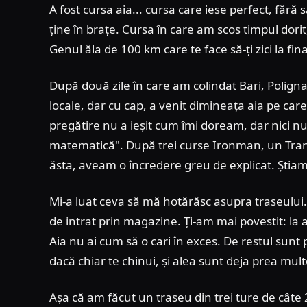
A fost cursa aia... cursa care iese perfect, fără 
ține în brațe. Cursa în care am scos timpul dori
Genul ăla de 100 km care te face să-ți zici la fin
După două zile în care am colindat Bari, Polign
locale, dar cu cap, a venit dimineața aia pe car
pregătire nu a ieșit cum îmi doream, dar nici 
matematică". După trei curse Ironman, un Transf
ăsta, aveam o încredere greu de explicat. Știam c
Mi-a luat ceva să mă hotărăsc asupra traseului
de intrat prin magazine. Ți-am mai povestit: la 
Aia nu ai cum să o cari în exces. De restul sunt
dacă chiar te chinui, și alea sunt deja prea mult
Așa că am făcut un traseu din trei ture de câte 2