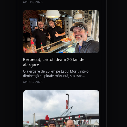
APR 19, 2026
ă
Berbecuț, cartofi divini 20 km de
alergare
O alergare de 20 km pe Lacul Morii, într-o
dimineață cu ploaie măruntă, s-a tran...
APR 05, 2026