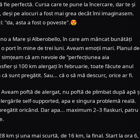
să fie perfectă. Cursa care te pune la încercare, dar te și
t, deși pe alocuri a fost mai grea decât îmi imaginasem.
al: "da, asta a fost o poveste".😍
ano a Mare și Alberobello, în care am mâncat bunătăți
e o port în mine de trei luni. Aveam emoții mari. Planul de
nu simțeam că am nevoie de "perfecțiunea aia
ier și 100 km alergați în februarie, toate făcute anul
ă sunt pregătit. Sau... că o să mă descurc, orice ar fi.
. Aveam poftă de alergat, nu poftă de plimbat după apă ș
alergările self-supported, apa e singura problemă reală.
 pregătit oricând. Dar apa... maximum 2–3 flaskuri, patru
e.
8 km și una mai scurtă, de 16 km, la final. Start la ora 6,