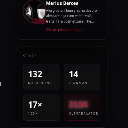
Marius Bercea
Alerg de ani buni și scriu despre
alergare așa cum este: reală,
AUTOR
trăită, fără cosmetizare. The
Running Story Teller este jurnalul
Citește povestea mea
acestui drum.
STATS
132
14
i
MARATHONS
IRONMAN
17×
211K
100K
ULTRABALATON