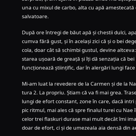
una cu mixul de carbo, alta cu apă amestecată c
salvatoare.
După ore întregi de băut apă și chestii dulci, a
cumva fără gust, și în același zici că și o bei de
cola, doar cât să schimbi gustul, devine altceva
starea ușoară de greață și îți dă senzația că be
funcționează științific, dar în alergări lungi fac
Mi-am luat la revedere de la Carmen și de la N
tura 2. La propriu. Știam că va fi mai grea. Tra
lungi de efort constant, zone în care, dacă intri 
pic ritmul, mai ales că spre finalul turei cu Nae
celor trei flaskuri durase mai mult decât îmi 
doar de efort, ci și de umezeala aia densă din ae