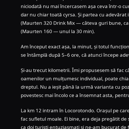
niciodată nu mai încercasem așa ceva într-o cu
dar nu chiar toată cyrsa. Și partea cu adevărat
(Maurten 320 Drink Mix — câteva guri bune, cam
(Maurten 160 — unul la 30 min).
Am început exact așa, la minut, și totul funcțio
se întâmplă după 5–6 ore, că atunci începe ad
Și-au trecut kilometrii. Îmi propusesem să fac câ
oamenilor un mulțumesc individual, poate chiar 
dreptul. Nu a ieșit până la urmă varianta cu po
povestesc mai încolo ce a însemnat asta, pentru
La km 12 intram în Locorotondo. Orașul pe care-l 
fac sufletul moale. Ei bine, era deja pregătit de
ca doi turiști entuziasmați și ne-am bucurat de 