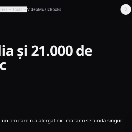
ries
Tools
Video
Music
Books
ia și 21.000 de
c
 și un om care n-a alergat nici măcar o secundă singur.