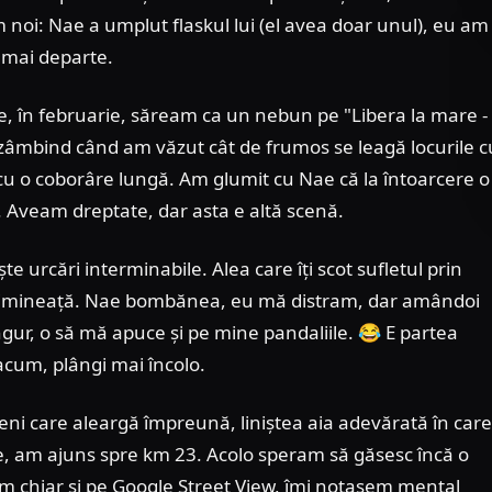
 noi: Nae a umplut flaskul lui (el avea doar unul), eu am
t mai departe.
e, în februarie, săream ca un nebun pe "Libera la mare -
âmbind când am văzut cât de frumos se leagă locurile c
 cu o coborâre lungă. Am glumit cu Nae că la întoarcere o
. Aveam dreptate, dar asta e altă scenă.
 urcări interminabile. Alea care îți scot sufletul prin
de-dimineață. Nae bombănea, eu mă distram, dar amândoi
singur, o să mă apuce și pe mine pandaliile. 😂 E partea
acum, plângi mai încolo.
eteni care aleargă împreună, liniștea aia adevărată în care
ume, am ajuns spre km 23. Acolo speram să găsesc încă o
 chiar și pe Google Street View, îmi notasem mental