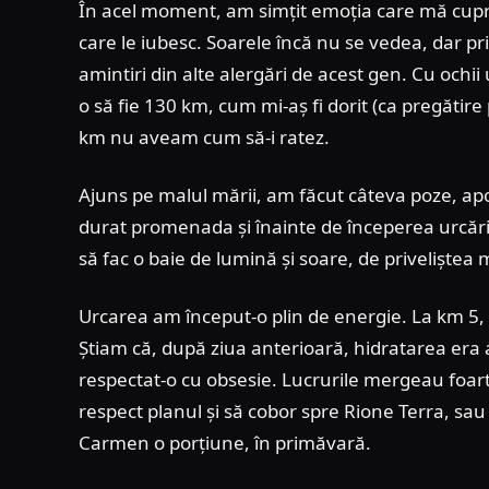
În acel moment, am simțit emoția care mă cupri
care le iubesc. Soarele încă nu se vedea, dar pri
amintiri din alte alergări de acest gen. Cu ochi
o să fie 130 km, cum mi-aș fi dorit (ca pregătir
km nu aveam cum să-i ratez.
Ajuns pe malul mării, am făcut câteva poze, apo
durat promenada și înainte de începerea urcări
să fac o baie de lumină și soare, de priveliștea m
Urcarea am început-o plin de energie. La km 5,
Știam că, după ziua anterioară, hidratarea era
respectat-o cu obsesie. Lucrurile mergeau foar
respect planul și să cobor spre Rione Terra, sa
Carmen o porțiune, în primăvară.