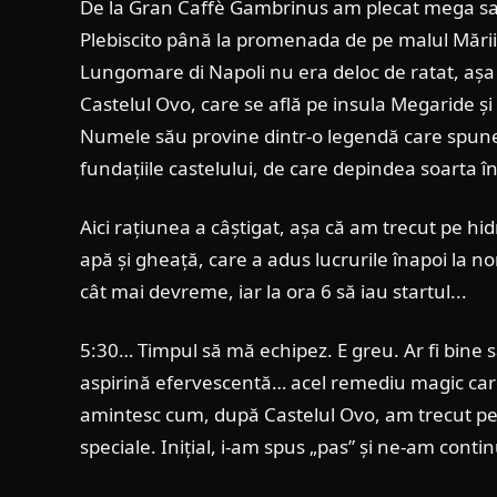
De la Gran Caffè Gambrinus am plecat mega satis
Plebiscito până la promenada de pe malul Mării
Lungomare di Napoli nu era deloc de ratat, așa 
Castelul Ovo, care se află pe insula Megaride și
Numele său provine dintr-o legendă care spune
fundațiile castelului, de care depindea soarta înt
Aici rațiunea a câștigat, așa că am trecut pe hi
apă și gheață, care a adus lucrurile înapoi la 
cât mai devreme, iar la ora 6 să iau startul...
5:30… Timpul să mă echipez. E greu. Ar fi bine
aspirină efervescentă… acel remediu magic care
amintesc cum, după Castelul Ovo, am trecut pe 
speciale. Inițial, i-am spus „pas” și ne-am cont