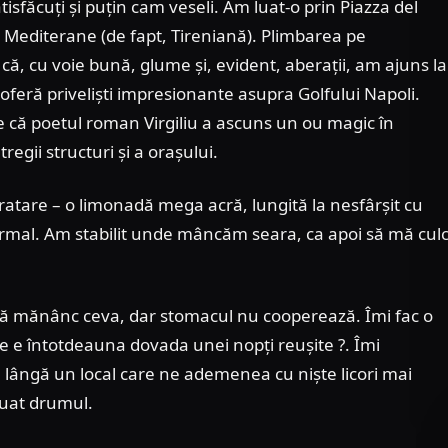
făcuți și puțin cam veseli. Am luat-o prin Piazza del
 Mediterane (de fapt, Tireniană). Plimbarea pe
că, cu voie bună, glume și, evident, aberații, am ajuns la
 oferă priveliști impresionante asupra Golfului Napoli.
 că poetul roman Virgiliu a ascuns un ou magic în
regii structuri și a orașului.
dratare – o limonadă mega acră, lungită la nesfârșit cu
normal. Am stabilit unde mâncăm seara, ca apoi să mă cul
 să mănânc ceva, dar stomacul nu cooperează. Îmi fac o
 e întotdeauna dovada unei nopți reușite ?. Îmi
lângă un local care ne ademenea cu niște licori mai
inuat drumul.