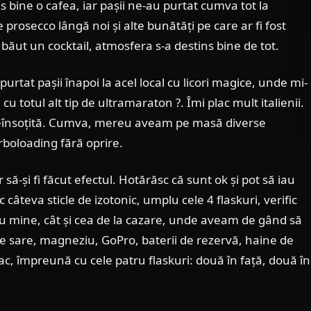
ns bine o cafea, iar pașii ne-au purtat cumva tot la
prosecco lângă noi și alte bunătăți pe care ar fi fost
ăut un cocktail, atmosfera s-a destins bine de tot.
rtat pașii înapoi la acel local cu licori magice, unde mi-
totul alt tip de ultramaraton ?. Îmi plac mult italienii.
e neînsoțită. Cumva, mereu aveam pe masă diverse
arboloading fără oprire.
să-și fi făcut efectul. Hotărăsc că sunt ok și pot să iau
câteva sticle de izotonic, umplu cele 4 flaskuri, verific
 cu mine, cât și cea de la cazare, unde aveam de gând să
 de sare, magneziu, GoPro, baterii de rezervă, haine de
sac, împreună cu cele patru flaskuri: două în față, două în