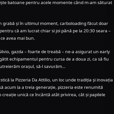
lus niște batoane pentru acele momente când m-am săturat
în grabă și în ultimul moment, carboloading făcut doar
 pentru că am lucrat chiar si joi până pe la 20:30 seara –
t ce avea mai bun.
Silvio, gazda – foarte de treabă – ne-a asigurat un early
gătit echipamentul pentru cursa de a doua zi, ca să fiu
să cutreierăm orașul, să-l savurăm…
tică la Pizzeria Da Attilio, un loc unde tradiția și inovația
ă acum la a treia generație, pizzeria este renumită
 creație unică ce încântă atât privirea, cât și papilele