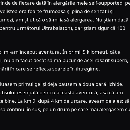
nde de fiecare dată în alergările mele self-supported, p
veliștea era foarte frumoasă și plină de senzații și
i umezi, am știut că o să-mi iasă alergarea. Nu știam dacă
e pentru următorul Ultrabalaton), dar știam sigur că 100
i mi-am început aventura. În primii 5 kilometri, cât a
i, nu am făcut decât să mă bucur de acel răsărit superb,
ării în care se reflecta soarele în întregime.
 luasem primul gel și deja bausem a doua oară lichide.
 absolut esențială pentru această aventură, așa că am
te bine. La km 9, după 4 km de urcare, aveam de ales: să
u să continui în sus, pe un drum pe care mai alergasem c