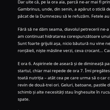
Dar uite că, pe la ora aia, parcă ne-ar mai fi pri
Gambrinus, unde, din senin, a apărut o sticlă de 
păcat de la Dumnezeu să le refuzăm. Fetele au b
Fără să ne dăm seama, diavolul petrecerii ne-a pu
am continuat hidratarea corespunzătoare unui cu 
Sunt foarte grijulii așa, nicio băutură nu vin
ronțăieli, niște măsline verzi, ceva crocant... C
E ora 6. Aspirinele de aseară și de dimineață par 
startul, chiar mai repede de ora 7. Îmi pregătesc 
toată nutriția – atât cea pe care urma să o car
revin de două-trei ori. Geluri, batoane, pastile
schimb și alte necesități stau înghesuite în ruc
spate.