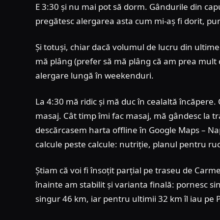
E 3:30 și nu mai pot să dorm. Gândurile din cap
pregătesc alergarea asta cum mi-aș fi dorit, pu
Și totuși, chiar dacă volumul de lucru din ultim
mă plâng (prefer să mă plâng că am prea mult d
alergare lungă în weekenduri.
La 4:30 mă ridic și mă duc în cealaltă încăpere.
masaj. Cât timp îmi fac masaj, mă gândesc la tras
descărcasem harta offline în Google Maps – Napo
calcule peste calcule: nutriție, planul pentru ruc
Știam că voi fi însoțit parțial pe traseu de Carm
înainte am stabilit și varianta finală: pornesc
singur 46 km, iar pentru ultimii 32 km îl iau pe