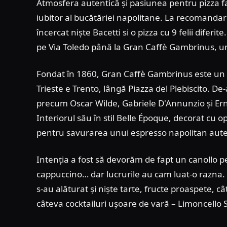
Atmosfera autentică și pasiunea pentru pizza fac
iubitor al bucătăriei napolitane. La recomanda
încercat niște Bacetti si o pizza cu 9 felii difer
pe Via Toledo până la Gran Caffè Gambrinus, un 
Fondat în 1860, Gran Caffè Gambrinus este un sim
Trieste e Trento, lângă Piazza del Plebiscito. De
precum Oscar Wilde, Gabriele D'Annunzio și Ern
Interiorul său în stil Belle Époque, decorat cu o
pentru savurarea unui espresso napolitan auten
Intenția a fost să devorăm de fapt un canollo p
cappuccino… dar lucrurile au cam luat-o razna. C
s-au alăturat și niște tarte, fructe proaspete, 
câteva cocktailuri ușoare de vară – Limoncello S