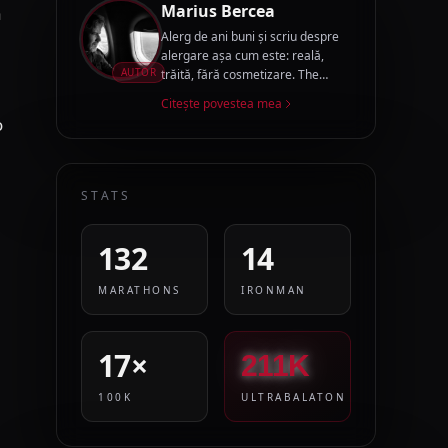
Marius Bercea
ă
Alerg de ani buni și scriu despre
alergare așa cum este: reală,
AUTOR
trăită, fără cosmetizare. The
Running Story Teller este jurnalul
Citește povestea mea
acestui drum.
o
STATS
132
14
MARATHONS
IRONMAN
17×
211K
100K
ULTRABALATON