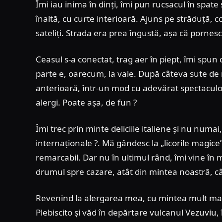
Îmi iau inima în dinți, îmi pun rucsacul în spate ș
înaltă, cu curte interioară. Ajuns pe străduță, 
sateliți. Strada era prea îngustă, așa că pornes
Ceasul s-a conectat, trag aer în piept, îmi spun 
parte e, oarecum, la vale. După câteva sute de 
anterioară, într-un mod cu adevărat spectaculo
alergi. Poate așa, de fun ?
Îmi trec prin minte deliciile italiene și nu numa
internaționale ?. Mă gândesc la „licorile magic
remarcabil. Dar nu în ultimul rând, îmi vine în 
drumul spre cazare, atât din mintea noastră, cât
Revenind la alergarea mea, cu mintea mult mai 
Plebiscito și văd în depărtare vulcanul Vezuviu, î