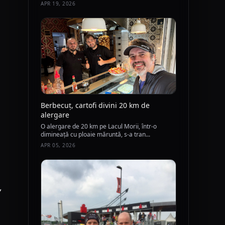
APR 19, 2026
Berbecuț, cartofi divini 20 km de
alergare
O alergare de 20 km pe Lacul Morii, într-o
dimineață cu ploaie măruntă, s-a tran...
APR 05, 2026
,