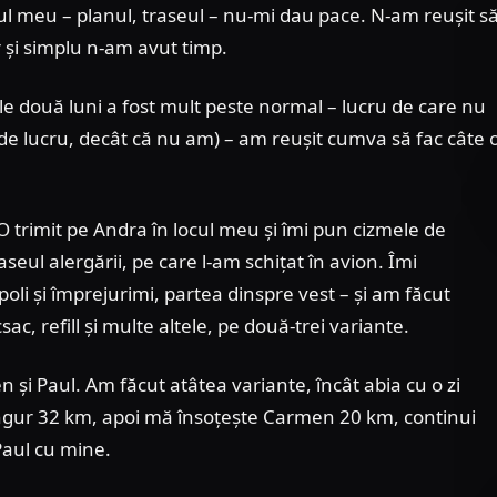
ul meu – planul, traseul – nu-mi dau pace. N-am reușit s
r și simplu n-am avut timp.
ele două luni a fost mult peste normal – lucru de care nu
e lucru, decât că nu am) – am reușit cumva să fac câte 
 O trimit pe Andra în locul meu și îmi pun cizmele de
eul alergării, pe care l-am schițat în avion. Îmi
li și împrejurimi, partea dinspre vest – și am făcut
sac, refill și multe altele, pe două-trei variante.
en și Paul. Am făcut atâtea variante, încât abia cu o zi
 singur 32 km, apoi mă însoțește Carmen 20 km, continui
 Paul cu mine.