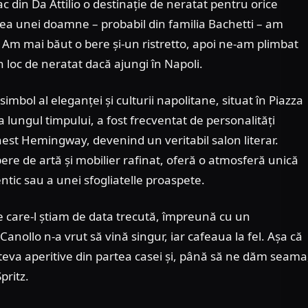
 din Da Attilio o destinație de neratat pentru orice
rea unei doamne – probabil din familia Bachetti – am
ite. Am mai băut o bere și-un ristretto, apoi ne-am plimbat
loc de neratat dacă ajungi în Napoli.
bol al eleganței și culturii napolitane, situat în Piazza
-a lungul timpului, a fost frecventat de personalități
est Hemingway, devenind un veritabil salon literar.
pere de artă și mobilier rafinat, oferă o atmosferă unică
tic sau a unei sfogliatelle proaspete.
e care-l știam de data trecută, împreună cu un
anollo n-a vrut să vină singur, iar cafeaua la fel. Așa că
câteva aperitive din partea casei și, până să ne dăm seama
pritz.