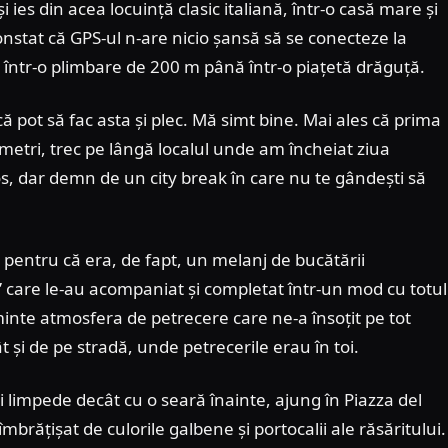
i ies din acea locuință clasic italiană, într-o casă mare și
constat că GPS-ul n-are nicio șansă să se conecteze la
c într-o plimbare de 200 m până într-o piațetă drăguță.
că pot să fac asta și plec. Mă simt bine. Mai ales că prima
metri, trec pe lângă localul unde am încheiat ziua
s, dar demn de un city break în care nu te gândești să
i, pentru că era, de fapt, un melanj de bucătării
e” care le-au acompaniat și completat într-un mod cu totul
minte atmosfera de petrecere care ne-a însoțit pe tot
 și de pe stradă, unde petrecerile erau în toi.
limpede decât cu o seară înainte, ajung în Piazza del
mbrățișat de culorile galbene și portocalii ale răsăritului.