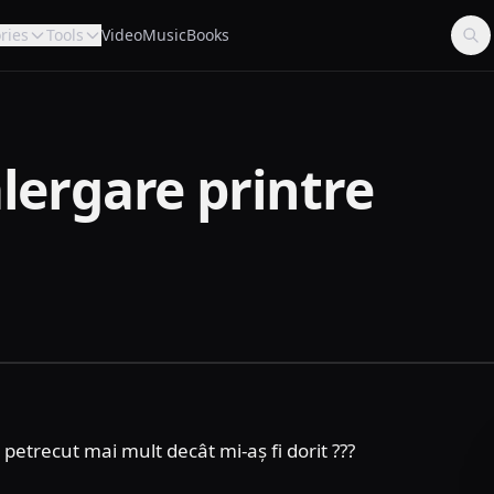
ries
Tools
Video
Music
Books
alergare printre
petrecut mai mult decât mi-aș fi dorit ???