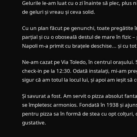
Gelurile le-am luat cu o zi înainte să plec, p
de geluri și vreau și ceva solid.
Cu un plan făcut pe genunchi, toate pregătite 
parțial și cu o oboseală destul de mare în fizic –
Napoli m-a primit cu brațele deschise... și cu to
Ne-am cazat pe Via Toledo, în centrul orașului. 
check-in pe la 12:30. Odată instalați, mi-am pre
sigur că am totul la locul lui, și apoi am ieșit 
Și savurat a fost. Am servit o pizza absolut fantas
se împletesc armonios. Fondată în 1938 și ajuns
pentru pizza sa în formă de stea cu opt colțuri, o
gustative.