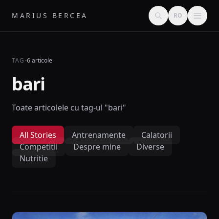
MARIUS BERCEA
RO
·
TAG
6 articole
bari
Toate articolele cu tag-ul "bari"
All Stories
Antrenamente
Calatorii
Competitii
Despre mine
Diverse
Nutritie