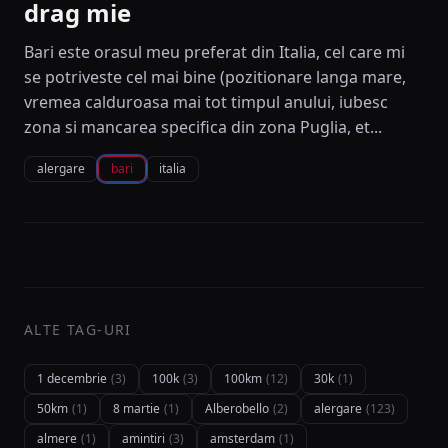
drag mie
Bari este orasul meu preferat din Italia, cel care mi
se potriveste cel mai bine (pozitionare langa mare,
vremea calduroasa mai tot timpul anului, iubesc
zona si mancarea specifica din zona Puglia, et...
alergare
bari
italia
ALTE TAG-URI
1 decembrie
(3)
100k
(3)
100km
(12)
30k
(1)
50km
(1)
8 martie
(1)
Alberobello
(2)
alergare
(123)
almere
(1)
amintiri
(3)
amsterdam
(1)