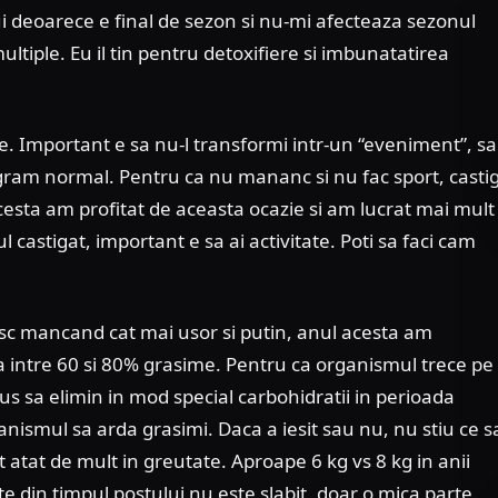
lui deoarece e final de sezon si nu-mi afecteaza sezonul
ltiple. Eu il tin pentru detoxifiere si imbunatatirea
e. Important e sa nu-l transformi intr-un “eveniment”, sa
ogram normal. Pentru ca nu mananc si nu fac sport, casti
esta am profitat de aceasta ocazie si am lucrat mai mult
l castigat, important e sa ai activitate. Poti sa faci cam
c mancand cat mai usor si putin, anul acesta am
a intre 60 si 80% grasime. Pentru ca organismul trece pe
us sa elimin in mod special carbohidratii in perioada
nismul sa arda grasimi. Daca a iesit sau nu, nu stiu ce s
t atat de mult in greutate. Aproape 6 kg vs 8 kg in anii
te din timpul postului nu este slabit, doar o mica parte.