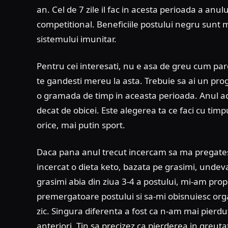
an. Cel de 7 zile il fac in acesta perioada a anu
competitional. Beneficiile postului negru sunt mu
sistemului imunitar.
Pentru cei interesati, nu e asa de greu cum par
te gandesti mereu la asta. Trebuie sa ai un pr
o gramada de timp in aceasta perioada. Anul ac
decat de obicei. Este alegerea ta ce faci cu timpu
orice, mai putin sport.
Daca pana anul trecut incercam sa ma pregates
incercat o dieta keto, bazata pe grasimi, undev
grasimi abia din ziua 3-4 a postului, mi-am prop
premergatoare postului si sa-mi obisnuiesc orga
zic. Singura diferenta a fost ca n-am mai pierdu
anteriori. Tin sa precizez ca pierderea in greuta