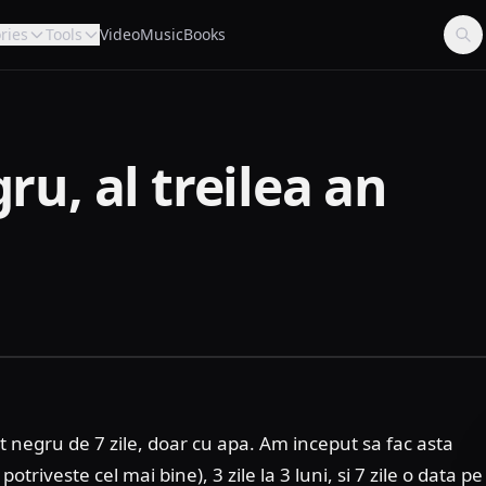
ries
Tools
Video
Music
Books
gru, al treilea an
t negru de 7 zile, doar cu apa. Am inceput sa fac asta
riveste cel mai bine), 3 zile la 3 luni, si 7 zile o data pe