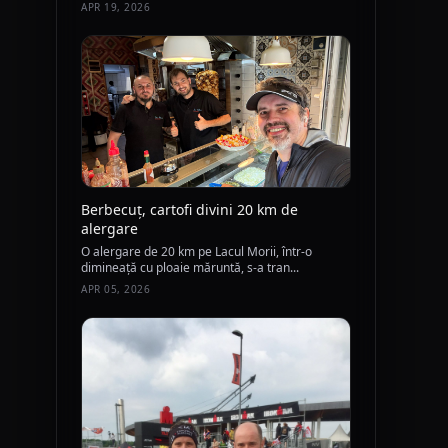
APR 19, 2026
Berbecuț, cartofi divini 20 km de
alergare
O alergare de 20 km pe Lacul Morii, într-o
dimineață cu ploaie măruntă, s-a tran...
APR 05, 2026