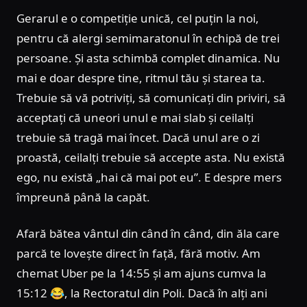
Gerarul e o competiție unică, cel puțin la noi,
pentru că alergi semimaratonul în echipă de trei
persoane. Și asta schimbă complet dinamica. Nu
mai e doar despre tine, ritmul tău și starea ta.
Trebuie să vă potriviți, să comunicați din priviri, să
acceptați că uneori unul e mai slab și ceilalți
trebuie să tragă mai încet. Dacă unul are o zi
proastă, ceilalți trebuie să accepte asta. Nu există
ego, nu există „hai că mai pot eu”. E despre mers
împreună până la capăt.
Afară bătea vântul din când în când, din ăla care
parcă te lovește direct în față, fără motiv. Am
chemat Uber pe la 14:55 și am ajuns cumva la
15:12 😂, la Rectoratul din Poli. Dacă în alți ani