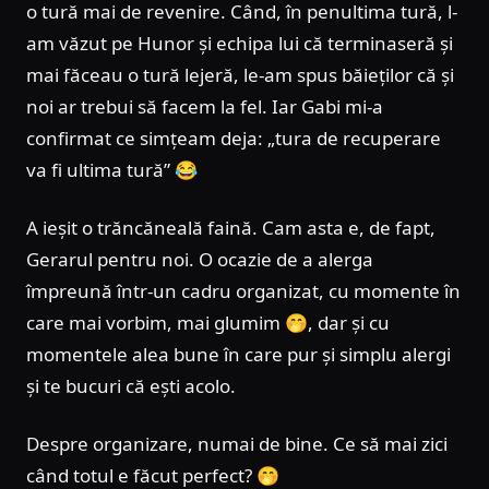
o tură mai de revenire. Când, în penultima tură, l-
am văzut pe Hunor și echipa lui că terminaseră și
mai făceau o tură lejeră, le-am spus băieților că și
noi ar trebui să facem la fel. Iar Gabi mi-a
confirmat ce simțeam deja: „tura de recuperare
va fi ultima tură” 😂
A ieșit o trăncăneală faină. Cam asta e, de fapt,
Gerarul pentru noi. O ocazie de a alerga
împreună într-un cadru organizat, cu momente în
care mai vorbim, mai glumim 🤭, dar și cu
momentele alea bune în care pur și simplu alergi
și te bucuri că ești acolo.
Despre organizare, numai de bine. Ce să mai zici
când totul e făcut perfect? 🤭