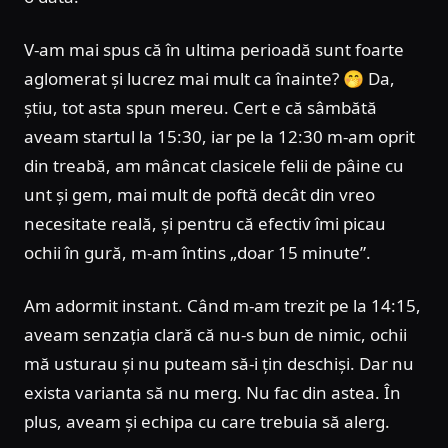
V-am mai spus că în ultima perioadă sunt foarte
aglomerat și lucrez mai mult ca înainte? 🤭 Da,
știu, tot asta spun mereu. Cert e că sâmbătă
aveam startul la 15:30, iar pe la 12:30 m-am oprit
din treabă, am mâncat clasicele felii de pâine cu
unt și gem, mai mult de poftă decât din vreo
necesitate reală, și pentru că efectiv îmi picau
ochii în gură, m-am întins „doar 15 minute”.
Am adormit instant. Când m-am trezit pe la 14:15,
aveam senzația clară că nu-s bun de nimic, ochii
mă usturau și nu puteam să-i țin deschiși. Dar nu
exista varianta să nu merg. Nu fac din astea. În
plus, aveam și echipa cu care trebuia să alerg.