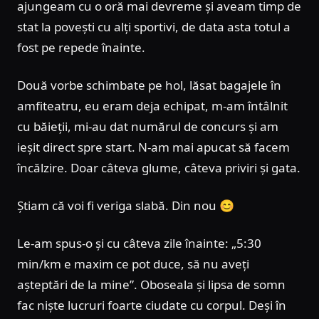
ajungeam cu o oră mai devreme și aveam timp de
stat la povești cu alți sportivi, de data asta totul a
fost pe repede înainte.
Două vorbe schimbate pe hol, lăsat bagajele în
amfiteatru, eu eram deja echipat, m-am întâlnit
cu băieții, mi-au dat numărul de concurs și am
ieșit direct spre start. N-am mai apucat să facem
încălzire. Doar câteva glume, câteva priviri și gata.
Știam că voi fi veriga slabă. Din nou 😊
Le-am spus-o și cu câteva zile înainte: „5:30
min/km e maxim ce pot duce, să nu aveți
așteptări de la mine”. Oboseala și lipsa de somn
fac niște lucruri foarte ciudate cu corpul. Deși în