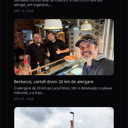
Sâmbătă n-a fost doar un concurs. A fost o zi în care am
alergat, am organizat,...
APR 19, 2026
Berbecuț, cartofi divini 20 km de alergare
O alergare de 20 km pe Lacul Morii, într-o dimineață cu ploaie
măruntă, s-a tran...
APR 05, 2026