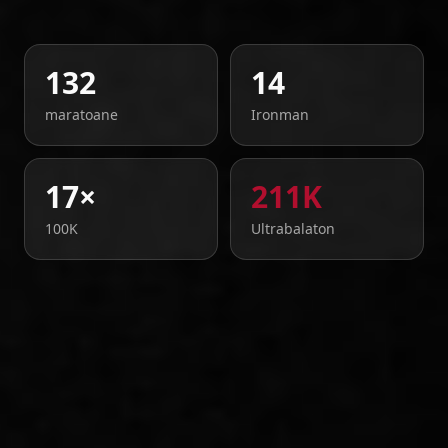
132
14
maratoane
Ironman
17×
211K
100K
Ultrabalaton