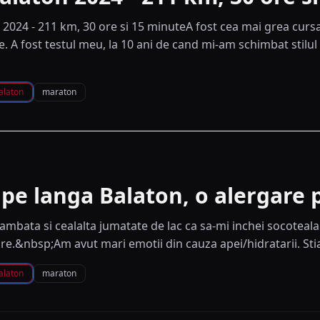
 2024 - 211 km, 30 ore si 15 minuteA fost cea mai grea cur
. A fost testul meu, la 10 ani de cand mi-am schimbat stilul 
alaton
maraton
pe langa Balaton, o alergare p
ambata si cealalta jumatate de lac ca sa-mi inchei socoteala 
are.&nbsp;Am avut mari emotii din cauza apei/hidratarii. Sti
alaton
maraton