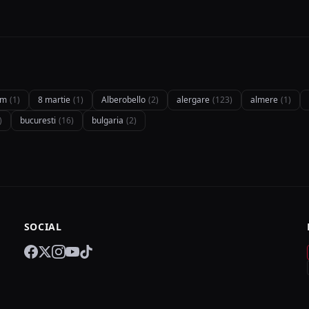
km
(1)
8 martie
(1)
Alberobello
(2)
alergare
(123)
almere
(1)
)
bucuresti
(16)
bulgaria
(2)
SOCIAL