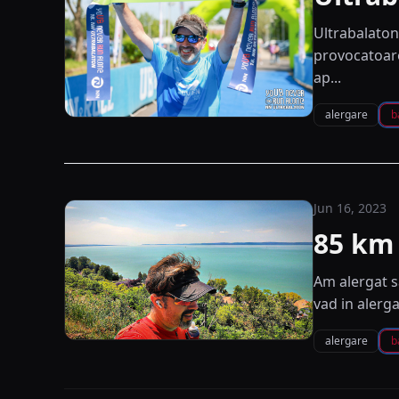
Ultrabalaton
provocatoare
ap...
alergare
b
Jun 16, 2023
85 km 
Am alergat s
vad in alerg
alergare
b