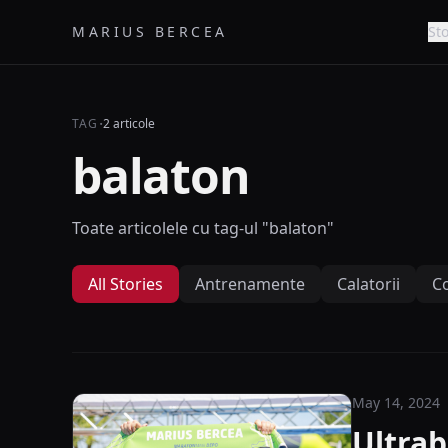
MARIUS BERCEA
Sto
·
TAG
2 articole
balaton
Toate articolele cu tag-ul "balaton"
All Stories
Antrenamente
Calatorii
Co
May 14, 2024
Ultrab