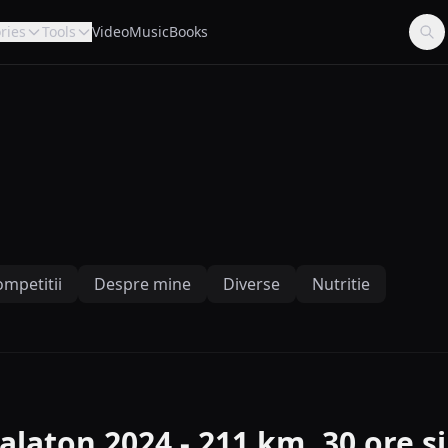
ries
Tools
Video
Music
Books
mpetitii
Despre mine
Diverse
Nutritie
alaton 2024 - 211 km, 30 ore s