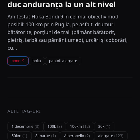
duc anduranța la un alt nivel
Am testat Hoka Bondi 9 în cel mai obiectiv mod
posibil: 100 km prin Puglia, pe asfalt, drumuri
bătătorite, porțiuni de trail (pământ bătătorit,
pietriș, iarbă sau pământ umed), urcări și coborâri,
cu...
bondi 9
hoka
pantofi alergare
ALTE TAG-URI
1 decembrie
(3)
100k
(3)
100km
(12)
30k
(1)
50km
(1)
8 martie
(1)
Alberobello
(2)
alergare
(123)