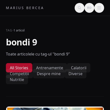
MARIUS BERCEA
RO
·
TAG
1 articol
bondi 9
Toate articolele cu tag-ul "bondi 9"
All Stories
Antrenamente
Calatorii
Competitii
Despre mine
Diverse
Nutritie