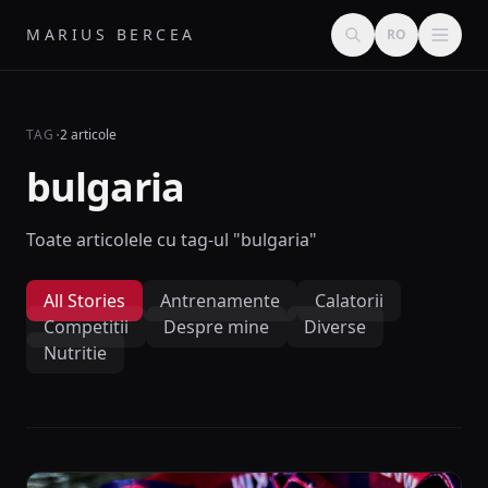
MARIUS BERCEA
RO
·
TAG
2 articole
bulgaria
Toate articolele cu tag-ul "bulgaria"
All Stories
Antrenamente
Calatorii
Competitii
Despre mine
Diverse
Nutritie