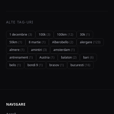
ALTE TAG-URI
1 decembrie
(3)
100k
(3)
100km
(12)
30k
(1)
50km
(1)
8 martie
(1)
Alberobello
(2)
alergare
(123)
almere
(1)
amintiri
(3)
amsterdam
(1)
antrenament
(1)
Austria
(1)
balaton
(2)
bari
(6)
belis
(1)
bondi 9
(1)
brasov
(1)
bucuresti
(16)
NAVIGARE