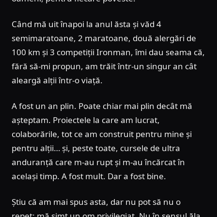
Când mă uit înapoi la anul ăsta și văd 4
semimaratoane, 2 maratoane, două alergări de
100 km și 3 competiții Ironman, îmi dau seama că,
fără să-mi propun, am trăit într-un singur an cât
aleargă alții într-o viață.
A fost un an plin. Poate chiar mai plin decât mă
așteptam. Proiectele la care am lucrat,
colaborările, tot ce am construit pentru mine și
pentru alții… și, peste toate, cursele de ultra
anduranță care m-au rupt și m-au încărcat în
același timp. A fost mult. Dar a fost bine.
Știu că am mai spus asta, dar nu pot să nu o
repet: mă simt un om privilegiat. Nu în sensul ăla