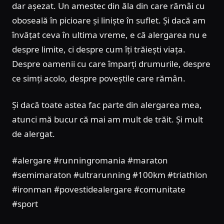
dar așezat. Un amestec din ăla din care rămâi cu
oboseală în picioare și liniște în suflet. Și dacă am
învățat ceva în ultima vreme, e că alergarea nu e
despre limite, ci despre cum îți trăiești viața.
Despre oamenii cu care împarți drumurile, despre
ce simți acolo, despre poveștile care rămân.
Și dacă toate astea fac parte din alergarea mea,
atunci mă bucur că mai am mult de trăit. Și mult
de alergat.
#alergare #runningromania #maraton
#semimaraton #ultrarunning #100km #triathlon
#ironman #povestidealergare #comunitate
#sport