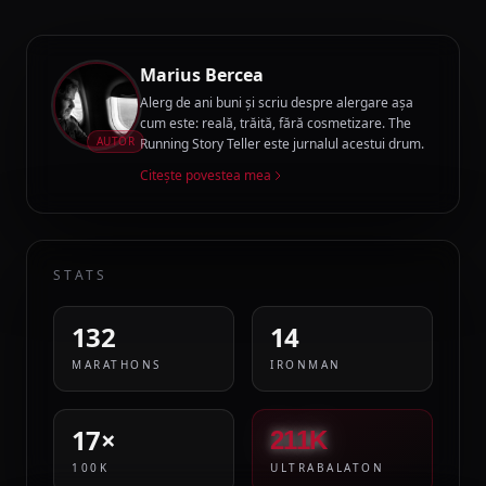
Marius Bercea
Alerg de ani buni și scriu despre alergare așa
cum este: reală, trăită, fără cosmetizare. The
AUTOR
Running Story Teller este jurnalul acestui drum.
Citește povestea mea
STATS
132
14
MARATHONS
IRONMAN
17×
211K
100K
ULTRABALATON