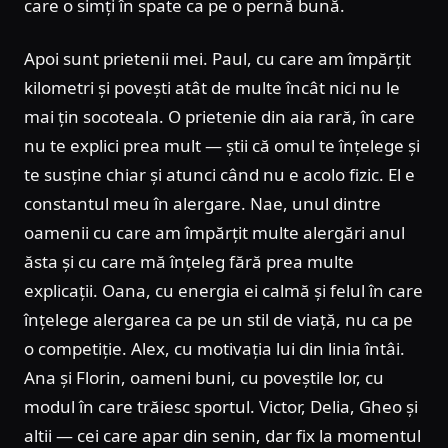
care o simți în spate ca pe o pernă bună.
Apoi sunt prietenii mei. Paul, cu care am împărțit
kilometri și povești atât de multe încât nici nu le
mai țin socoteala. O prietenie din aia rară, în care
nu te explici prea mult — știi că omul te înțelege și
te susține chiar și atunci când nu e acolo fizic. El e
constantul meu în alergare. Nae, unul dintre
oamenii cu care am împărțit multe alergări anul
ăsta și cu care mă înțeleg fără prea multe
explicații. Oana, cu energia ei calmă și felul în care
înțelege alergarea ca pe un stil de viață, nu ca pe
o competiție. Alex, cu motivația lui din linia întâi.
Ana și Florin, oameni buni, cu poveștile lor, cu
modul în care trăiesc sportul. Victor, Delia, Gheo și
altii — cei care apar din senin, dar fix la momentul