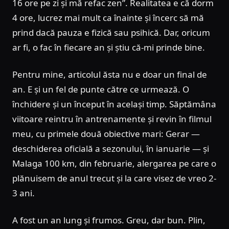
16 ore pe zi și mă refac zen”. Realitatea e că dorm
4 ore, lucrez mai mult ca înainte și încerc să mă
prind dacă pauza e fizică sau psihică. Dar, oricum
ar fi, o fac în fiecare an și știu că-mi prinde bine.
Pentru mine, articolul ăsta nu e doar un final de
an. E și un fel de punte către ce urmează. O
închidere și un început în același timp. Săptămâna
viitoare reintru în antrenamente și revin în filmul
meu, cu primele două obiective mari: Gerar —
deschiderea oficială a sezonului, în ianuarie — și
Malaga 100 km, din februarie, alergarea pe care o
plănuisem de anul trecut și la care visez de vreo 2-
3 ani.
A fost un an lung și frumos. Greu, dar bun. Plin,