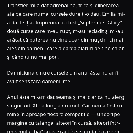
Transfier mi-a dat adrenalina, frica și eliberarea
aia pe care numai cursele dure ți-o dau. Emilia mi-
a dat lecția. Împreună au fost „September Glory”:
două curse care m-au rupt, m-au reclădit și mi-au
arătat că puterea nu vine doar din mușchi, ci mai
ales din oamenii care aleargă alături de tine chiar
și când tu nu mai poți.
Dar niciuna dintre cursele din anul ăsta nu ar fi
avut sens fără oamenii mei.
Anul ăsta mi-am dat seama și mai clar că nu alerg
singur, oricât de lung e drumul. Carmen a fost cu
mine în aproape fiecare competiție — uneori pe
margine cu talanga, alteori în cursă, alteori într-
un simplu „hai” spus exact în secunda în care mi