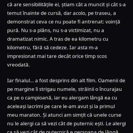
că are sensibilitățile ei, știam cât a muncit și cât s-a
temut înainte de cursă, dar acolo, pe traseu, a
demonstrat ceva ce nu poate fi antrenat: voință
pură. Nu s-a plâns, nu s-a victimizat, nu a
dramatizat nimic. A tras de ea kilometru cu
kilometru, fără să cedeze. Iar asta m-a
impresionat mai tare decât orice timp scos
vreodată.
Iar finalul… a fost desprins din alt film. Oamenii de
pe margine îi strigau numele, străinii o încurajau
ca pe o campioană, iar eu alergam lângă ea cu
aceleași lacrimi pe care le-am avut și la primul
meu maraton. Și atunci am simțit că unele curse
nu le alergi ca să vezi cât de puternic ești. Le alergi
ca să vezi cât de puternică e persoana de lângă