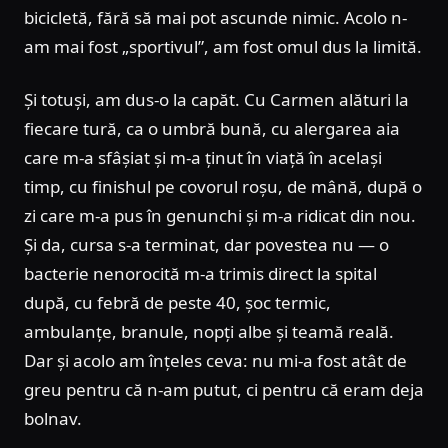
bicicletă, fără să mai pot ascunde nimic. Acolo n-
am mai fost „sportivul”, am fost omul dus la limită.
Și totuși, am dus-o la capăt. Cu Carmen alături la
fiecare tură, ca o umbră bună, cu alergarea aia
care m-a sfâșiat și m-a ținut în viață în același
timp, cu finishul pe covorul roșu, de mână, după o
zi care m-a pus în genunchi și m-a ridicat din nou.
Și da, cursa s-a terminat, dar povestea nu — o
bacterie nenorocită m-a trimis direct la spital
după, cu febră de peste 40, șoc termic,
ambulanțe, branule, nopți albe și teamă reală.
Dar și acolo am înțeles ceva: nu mi-a fost atât de
greu pentru că n-am putut, ci pentru că eram deja
bolnav.