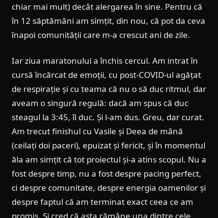
chiar mai mult) decât alergarea în sine. Pentru că
în 12 săptămâni am simțit, din nou, că pot da ceva
înapoi comunității care m-a crescut ani de zile.
Iar ziua maratonului a închis cercul. Am intrat în
cursă încărcat de emoții, cu post-COVID-ul agățat
de respirație și cu teama că nu o să duc ritmul, dar
aveam o singură regulă: dacă am spus că duc
steagul la 3:45, îl duc. Și l-am dus. Greu, dar curat.
Am trecut finishul cu Vasile și Deea de mână
(ceilați doi paceri), epuizat și fericit, și în momentul
ăla am simțit că tot proiectul și-a atins scopul. Nu a
fost despre timp, nu a fost despre pacing perfect,
ci despre comunitate, despre energia oamenilor și
despre faptul că am terminat exact ceea ce am
promis. Și cred că asta rămâne una dintre cele