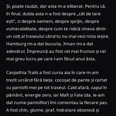
Și, poate ciudat, dar asta m-a eliberat. Pentru că,
în final, dubla asta n-a fost despre „cât de tare
ești”, ci despre oameni, despre sprijin, despre
vulnerabilitate, despre cum te ridică cineva dintr-
un colț al traseului când tu nu mai vezi nicio ieșire.
Hamburg mi-a dat bucuria, Xman mi-a dat
adevărul. Împreună au fost cel mai frumos și cel
mai greu lucru pe care l-am făcut anul ăsta.
Carpathia Trails a fost cursa aia în care m-am
trezit urcând fără bețe, cocoșat de pante și certat
cu pantofii mei pe tot traseul. Cald afară, capul în
pământ, energie zero, iar Mafi și Fate (da, le-am
dat nume pantofilor) îmi comentau la fiecare pas.
A fost chin, glume, praf, hidratare obsesivă și