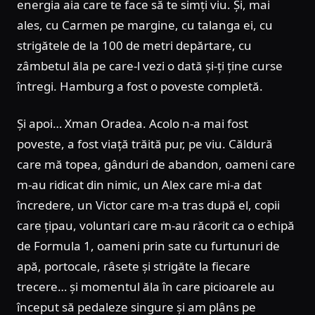
energia aia care te face să te simți viu. Și, mai
ales, cu Carmen pe margine, cu talanga ei, cu
strigătele de la 100 de metri depărtare, cu
zâmbetul ăla pe care-l vezi o dată și-ți ține curse
întregi. Hamburg a fost o poveste completă.
Și apoi… Xman Oradea. Acolo n-a mai fost
poveste, a fost viață trăită pur, pe viu. Căldură
care mă topea, gânduri de abandon, oameni care
m-au ridicat din nimic, un Alex care mi-a dat
încredere, un Victor care m-a tras după el, copii
care țipau, voluntari care m-au răcorit ca o echipă
de Formula 1, oameni prin sate cu furtunuri de
apă, portocale, râsete și strigăte la fiecare
trecere… și momentul ăla în care picioarele au
început să pedaleze singure și am plâns pe