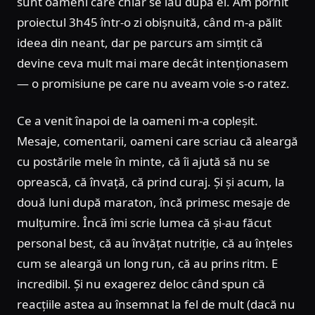
sunt oameni care chiar se iau după el. Am pornit
proiectul 3h45 într-o zi obișnuită, când m-a pălit
ideea din neant, dar pe parcurs am simțit că
devine ceva mult mai mare decât intenționasem
— o promisiune pe care nu aveam voie s-o ratez.
Ce a venit înapoi de la oameni m-a copleșit.
Mesaje, comentarii, oameni care scriau că aleargă
cu postările mele în minte, că îi ajută să nu se
oprească, că învață, că prind curaj. Și și acum, la
două luni după maraton, încă primesc mesaje de
mulțumire. Încă îmi scrie lumea că și-au făcut
personal best, că au învățat nutriție, că au înțeles
cum se aleargă un long run, că au prins ritm. E
incredibil. Și nu exagerez deloc când spun că
reacțiile astea au însemnat la fel de mult (dacă nu