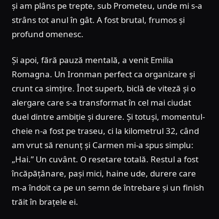
și am plâns pe trepte, sub Prometeu, unde mi s-a
strâns tot anul în gât. A fost brutal, frumos și
profund omenesc.
Și apoi, fără pauză mentală, a venit Emilia
Romagna. Un Ironman perfect ca organizare și
crunt ca simțire. Înot superb, biclă de viteză și o
alergare care s-a transformat în cel mai ciudat
duel dintre ambiție și durere. Și totuși, momentul-
cheie n-a fost pe traseu, ci la kilometrul 32, când
am vrut să renunț și Carmen mi-a spus simplu:
„Hai.” Un cuvânt. O resetare totală. Restul a fost
încăpățânare, pași mici, haine ude, durere care
m-a îndoit ca pe un semn de întrebare și un finish
trăit în brațele ei.