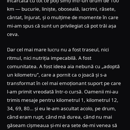
încărcată cu tot ce poți simți într-un drum de 100
km — bucurie, liniște, oboseală, lacrimi, râsete,
cântat, înjurat, și o mulțime de momente în care
mi-am spus că sunt un privilegiat că pot trăi așa
ceva.
Dar cel mai mare lucru nu a fost traseul, nici
ritmul, nici nutriția impecabilă. A fost
comunitatea. A fost ideea aia nebună cu „adoptă
un kilometru”, care a pornit ca o joacă și s-a
transformat în cel mai emoționant suport pe care
l-am primit vreodată într-o cursă. Oamenii mi-au
trimis mesaje pentru kilometrul 1, kilometrul 12,
34, 69, 80… și eu le-am ascultat acolo, pe drum,
când eram rupt, când mă durea, când nu mai
găseam cișmeaua și-mi era sete de-mi venea să