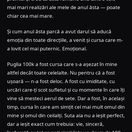
mai mari realizări ale mele de anul ăsta — poate
chiar cea mai mare.
Și cum anul ăsta parcă a avut darul să aducă
emoția din toate direcțiile, a venit și cursa care m-
a lovit cel mai puternic. Emoțional.
Puglia 100k a fost cursa care s-a așezat în mine
altfel decât toate celelalte. Nu pentru că a fost
ușoară — n-a fost deloc. A fost cu imiditate, cu
urcări care-ți scot sufletul și cu momente în care îți
vine să mesteci aerul de sete. Dar a fost, în același
timp, cursa în care am simțit cel mai mult omul din
mine și omul din ceilalți. Suta aia nu a ieșit perfect,
dar a ieșit exact cum trebuia: vie, sinceră,