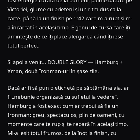
fost energie curată de la oameni, palme bătute pe
Victoriei, glume cu prieteni și un ritm dus ca la
carte, până la un finish pe 1:42 care m-a rupt și m-
a încărcat în același timp. E genul de cursă care îți
amintește de ce îți place alergarea când îți iese
totul perfect.
Și apoi a venit... DOUBLE GLORY — Hamburg +
Xman, două Ironman-uri în șase zile.
Dacă ar fi să pun o etichetă pe săptămâna aia, ar
fi „nebunie organizată cu sufletul la vedere”.
Hamburg a fost exact cum ar trebui să fie un
Ironman: greu, spectaculos, plin de oameni, cu
momente care te rup și te repară în același timp.
Mi-a ieșit totul frumos, de la înot la finish, cu