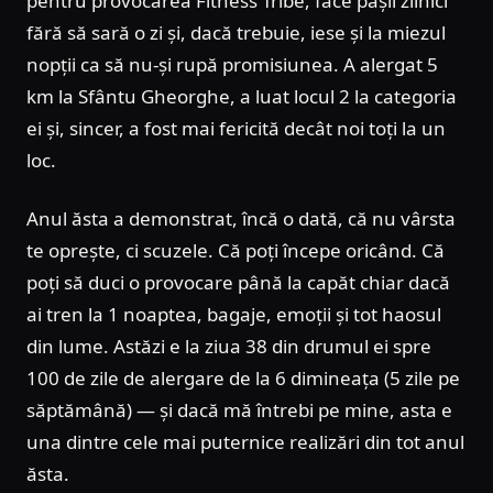
pentru provocarea Fitness Tribe, face pașii zilnici
fără să sară o zi și, dacă trebuie, iese și la miezul
nopții ca să nu-și rupă promisiunea. A alergat 5
km la Sfântu Gheorghe, a luat locul 2 la categoria
ei și, sincer, a fost mai fericită decât noi toți la un
loc.
Anul ăsta a demonstrat, încă o dată, că nu vârsta
te oprește, ci scuzele. Că poți începe oricând. Că
poți să duci o provocare până la capăt chiar dacă
ai tren la 1 noaptea, bagaje, emoții și tot haosul
din lume. Astăzi e la ziua 38 din drumul ei spre
100 de zile de alergare de la 6 dimineața (5 zile pe
săptămână) — și dacă mă întrebi pe mine, asta e
una dintre cele mai puternice realizări din tot anul
ăsta.