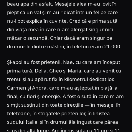
beau apa din asfalt. Mesajele alea m-au lovit în
piept ca un val și m-au ridicat într-un fel pe care
nu-l pot explica în cuvinte. Cred că e prima sută
din viața mea în care n-am alergat singur nici
măcar o secundă. Chiar dacă eram singur pe
drumurile dintre măslini, în telefon eram 21.000.
Și-apoi au fost prietenii. Nae, cu care am început
prima tură. Delia, Gheo și Maria, care au venit cu
trenul și au apărut fix în kilometrul dedicat lor.
Carmen și Andra, care m-au așteptat în piață la
final, cu fiori și energie. A fost o sută în care m-am
simțit susținut din toate direcțiile — în mesaje, în
telefoane, în strigătele prietenilor, în liniștea
sudului Italiei și în drumul ăla ingust care părea
scos din altă lume. Am închis suta cu 11 ore și 11