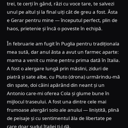
trei, te cerți în gând, râzi cu voce tare, te salvezi
unul pe altul și la final uiți cât de greu a fost. Ăsta
e Gerar pentru mine — începutul perfect, plin de
haos, prietenie și încă o poveste în echipă.
În februarie am fugit în Puglia pentru tradiționala
mea sută, dar anul ăsta a avut un farmec aparte:
mama a venit cu mine pentru prima dată în Italia.
A fost o alergare lungă prin măslini, ziduri de
piatră și sate albe, cu Pluto (drona) urmărindu-mă
din spate, doi câini apărând din neant și un
Antonio care-mi oferea Cola și glume bune în
mijlocul traseului. A fost una dintre cele mai
frumoase alergări solo ale anului — liniștită, plină
de peisaje și cu sentimentul ăla de libertate pe
care doar sudul Italiei ți-l dă.