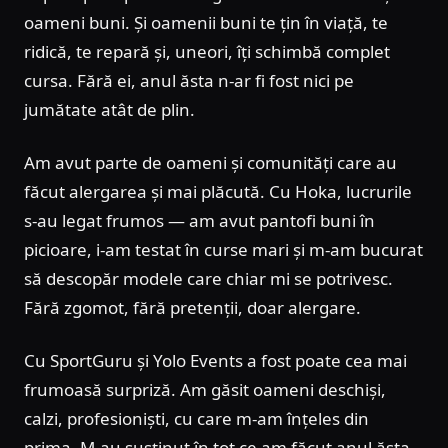
oameni buni. Și oamenii buni te țin în viață, te
ridică, te repară și, uneori, îți schimbă complet
cursa. Fără ei, anul ăsta n-ar fi fost nici pe
jumătate atât de plin.
Am avut parte de oameni și comunități care au
făcut alergarea și mai plăcută. Cu Hoka, lucrurile
s-au legat frumos — am avut pantofi buni în
picioare, i-am testat în curse mari și m-am bucurat
să descopăr modele care chiar mi se potrivesc.
Fără zgomot, fără pretenții, doar alergare.
Cu SportGuru și Yolo Events a fost poate cea mai
frumoasă surpriză. Am găsit oameni deschiși,
calzi, profesioniști, cu care m-am înțeles din
prima. M-au susținut în tot ce am făcut anul ăsta,