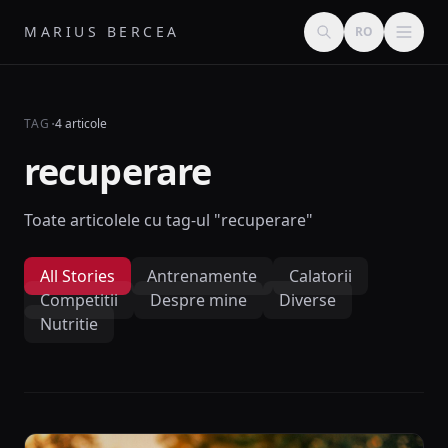
MARIUS BERCEA
RO
·
TAG
4 articole
recuperare
Toate articolele cu tag-ul "recuperare"
All Stories
Antrenamente
Calatorii
Competitii
Despre mine
Diverse
Nutritie