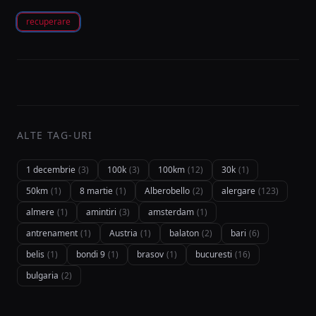
recuperare
ALTE TAG-URI
1 decembrie
(3)
100k
(3)
100km
(12)
30k
(1)
50km
(1)
8 martie
(1)
Alberobello
(2)
alergare
(123)
almere
(1)
amintiri
(3)
amsterdam
(1)
antrenament
(1)
Austria
(1)
balaton
(2)
bari
(6)
belis
(1)
bondi 9
(1)
brasov
(1)
bucuresti
(16)
bulgaria
(2)