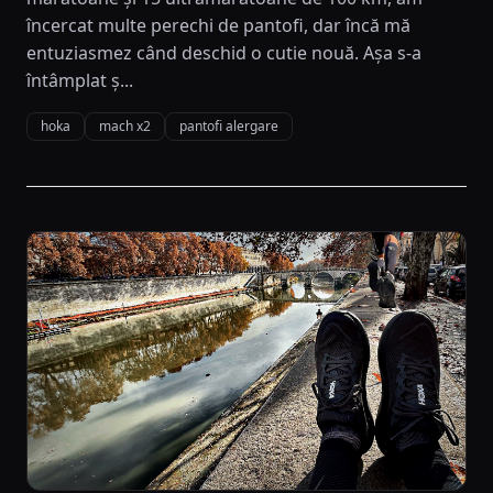
încercat multe perechi de pantofi, dar încă mă
entuziasmez când deschid o cutie nouă. Așa s-a
întâmplat ș...
hoka
mach x2
pantofi alergare