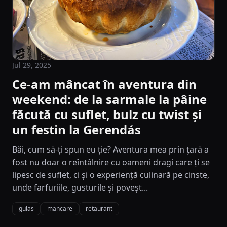
Jul 29, 2025
Ce-am mâncat în aventura din
weekend: de la sarmale la pâine
făcută cu suflet, bulz cu twist și
un festin la Gerendás
Băi, cum să-ți spun eu ție? Aventura mea prin țară a
fost nu doar o reîntâlnire cu oameni dragi care ți se
lipesc de suflet, ci și o experiență culinară pe cinste,
unde farfuriile, gusturile și poveșt...
gulas
mancare
retaurant