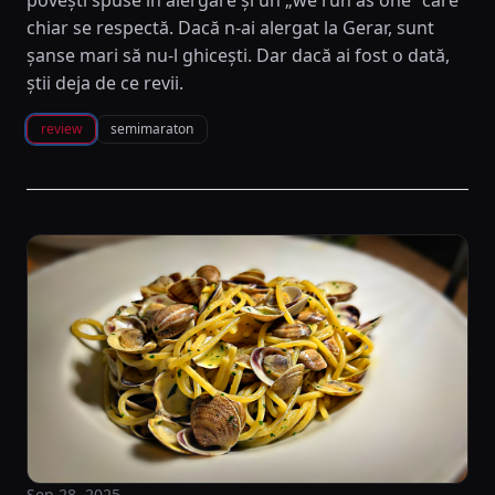
povești spuse în alergare și un „we run as one” care
chiar se respectă. Dacă n-ai alergat la Gerar, sunt
șanse mari să nu-l ghicești. Dar dacă ai fost o dată,
știi deja de ce revii.
review
semimaraton
Sep 28, 2025