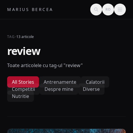
MARIUS BERCEA
RO
·
TAG
13 articole
review
Toate articolele cu tag-ul "review"
All Stories
Antrenamente
Calatorii
Competitii
Despre mine
Diverse
Nutritie