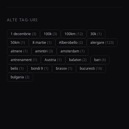
ALTE TAG-URI
1 decembrie
(3)
100k
(3)
100km
(12)
30k
(1)
50km
(1)
8 martie
(1)
Alberobello
(2)
alergare
(123)
almere
(1)
amintiri
(3)
amsterdam
(1)
antrenament
(1)
Austria
(1)
balaton
(2)
bari
(6)
belis
(1)
bondi 9
(1)
brasov
(1)
bucuresti
(16)
bulgaria
(2)
NAVIGARE