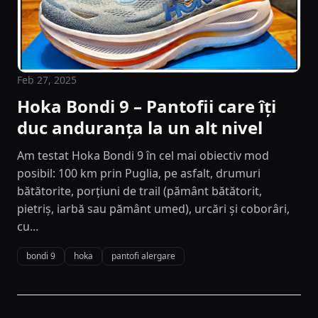
Feb 27, 2025
Hoka Bondi 9 – Pantofii care îți
duc anduranța la un alt nivel
Am testat Hoka Bondi 9 în cel mai obiectiv mod
posibil: 100 km prin Puglia, pe asfalt, drumuri
bătătorite, porțiuni de trail (pământ bătătorit,
pietriș, iarbă sau pământ umed), urcări și coborâri,
cu...
bondi 9
hoka
pantofi alergare