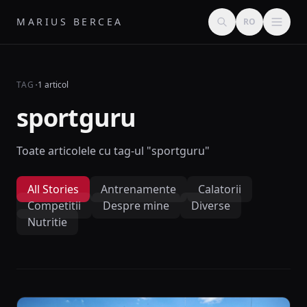
MARIUS BERCEA
RO
·
TAG
1 articol
sportguru
Toate articolele cu tag-ul "sportguru"
All Stories
Antrenamente
Calatorii
Competitii
Despre mine
Diverse
Nutritie