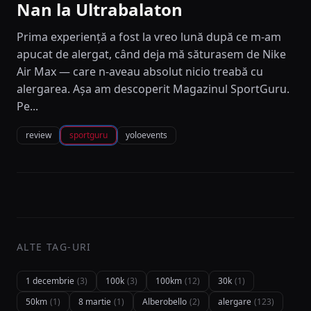
Nan la Ultrabalaton
Prima experiență a fost la vreo lună după ce m-am
apucat de alergat, când deja mă săturasem de Nike
Air Max — care n-aveau absolut nicio treabă cu
alergarea. Așa am descoperit Magazinul SportGuru.
Pe...
review
sportguru
yoloevents
ALTE TAG-URI
1 decembrie
(3)
100k
(3)
100km
(12)
30k
(1)
50km
(1)
8 martie
(1)
Alberobello
(2)
alergare
(123)