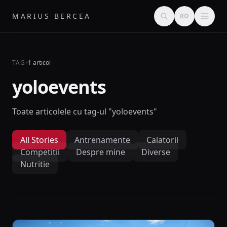
MARIUS BERCEA
RO
·
TAG
1 articol
yoloevents
Toate articolele cu tag-ul "yoloevents"
All Stories
Antrenamente
Calatorii
Competitii
Despre mine
Diverse
Nutritie