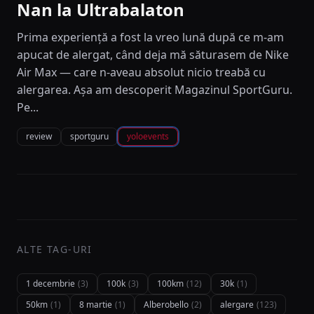
Nan la Ultrabalaton
Prima experiență a fost la vreo lună după ce m-am
apucat de alergat, când deja mă săturasem de Nike
Air Max — care n-aveau absolut nicio treabă cu
alergarea. Așa am descoperit Magazinul SportGuru.
Pe...
review
sportguru
yoloevents
ALTE TAG-URI
1 decembrie
(3)
100k
(3)
100km
(12)
30k
(1)
50km
(1)
8 martie
(1)
Alberobello
(2)
alergare
(123)