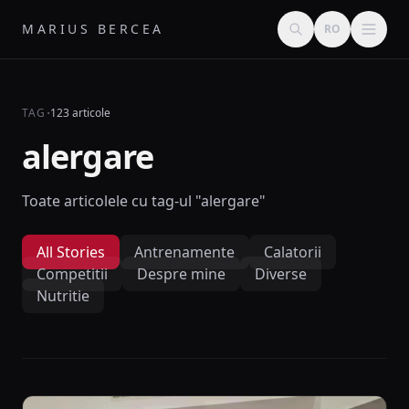
MARIUS BERCEA
RO
·
TAG
123 articole
alergare
Toate articolele cu tag-ul "alergare"
All Stories
Antrenamente
Calatorii
Competitii
Despre mine
Diverse
Nutritie