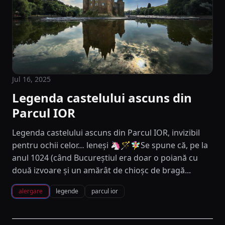
Jul 16, 2025
Legenda castelului ascuns din
Parcul IOR
Legenda castelului ascuns din Parcul IOR, invizibil
pentru ochii celor… leneși 🦄🪄🧚‍♀️Se spune că, pe la
anul 1024 (când Bucureștiul era doar o poiană cu
două izvoare și un amărât de chioșc de bragă...
alergare
legende
parcul ior