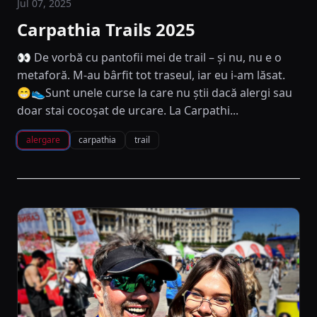
Jul 07, 2025
Carpathia Trails 2025
👀 De vorbă cu pantofii mei de trail – și nu, nu e o
metaforă. M-au bârfit tot traseul, iar eu i-am lăsat.
😁👟Sunt unele curse la care nu știi dacă alergi sau
doar stai cocoșat de urcare. La Carpathi...
alergare
carpathia
trail