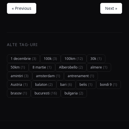
« Previous
Next »
ALTE TAG-URI
1 decembrie
(3)
100k
(3)
100km
(12)
30k
(1)
50km
(1)
8 martie
(1)
Alberobello
(2)
almere
(1)
amintiri
(3)
amsterdam
(1)
antrenament
(1)
Austria
(1)
balaton
(2)
bari
(6)
belis
(1)
bondi 9
(1)
brasov
(1)
bucuresti
(16)
bulgaria
(2)